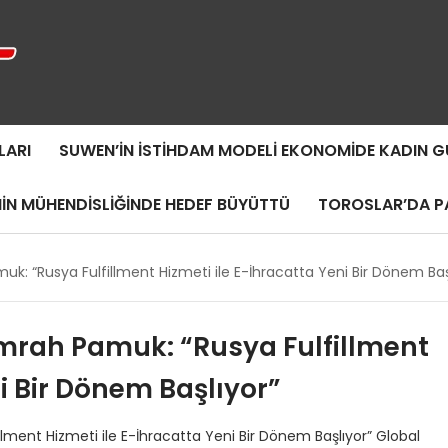
LARI
SUWEN’IN İSTIHDAM MODELI EKONOMIDE KADIN
MIN MÜHENDISLIĞINDE HEDEF BÜYÜTTÜ
TOROSLAR’DA PA
k: “Rusya Fulfillment Hizmeti ile E-İhracatta Yeni Bir Dönem Baş
mrah Pamuk: “Rusya Fulfillment
ni Bir Dönem Başlıyor”
ment Hizmeti ile E-İhracatta Yeni Bir Dönem Başlıyor” Global