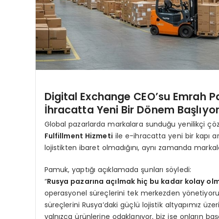
Digital Exchange CEO’su Emrah Pam
İhracatta Yeni Bir Dönem Başlıyo
Global pazarlarda markalara sunduğu yenilikçi çö
Fulfillment
Hizmeti
ile e-ihracatta yeni bir kapı a
lojistikten ibaret olmadığını, aynı zamanda markala
Pamuk, yaptığı açıklamada şunları söyledi:
“
Rusya pazarına açılmak hiç bu kadar kolay ol
operasyonel süreçlerini tek merkezden yönetiyoru
süreçlerini Rusya’daki güçlü lojistik altyapımız üz
yalnızca ürünlerine odaklanıyor, biz ise onların baş