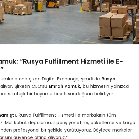
uk: “Rusya Fulfillment Hizmeti ile E-
r”
zümlerle öne çıkan Digital Exchange, şimdi de
Rusya
ralıyor. Şirketin CEO’su
Emrah Pamuk
,
bu hizmetin yalnızca
ra stratejik bir büyüme fırsatı sunduğunu belirtiyor.
mamıştı.
Rusya Fulfillment Hizmeti ile markaların tüm
z. Mal kabul, depolama, sipariş yönetimi, paketleme ve kargo
erinden profesyonel bir şekilde yürütüyoruz. Böylece markalar
arısını güvence altına alıyoruz.”