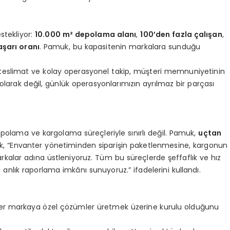
stekliyor:
10.000 m² depolama alanı
,
100’den fazla çalışan
,
şarı oranı
. Pamuk, bu kapasitenin markalara sunduğu
ızlı teslimat ve kolay operasyonel takip, müşteri memnuniyetinin
f olarak değil, günlük operasyonlarımızın ayrılmaz bir parçası
polama ve kargolama süreçleriyle sınırlı değil. Pamuk,
uçtan
ak, “Envanter yönetiminden siparişin paketlenmesine, kargonun
kalar adına üstleniyoruz. Tüm bu süreçlerde şeffaflık ve hız
 anlık raporlama imkânı sunuyoruz.” ifadelerini kullandı.
, her markaya özel çözümler üretmek üzerine kurulu olduğunu