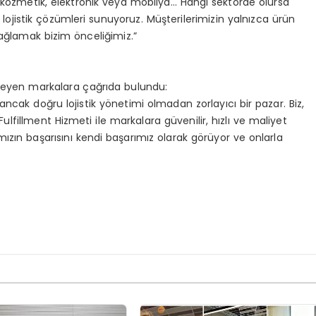
l, kozmetik, elektronik veya mobilya… Hangi sektörde olursa
 lojistik çözümleri sunuyoruz. Müşterilerimizin yalnızca ürün
sağlamak bizim önceliğimiz.”
teyen markalara çağrıda bulundu:
ancak doğru lojistik yönetimi olmadan zorlayıcı bir pazar. Biz,
 Fulfillment Hizmeti ile markalara güvenilir, hızlı ve maliyet
ızın başarısını kendi başarımız olarak görüyor ve onlarla