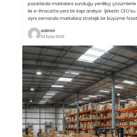
pazarlarda markalara sunduğu yenilikçi çözümlerle 
ile e-ihracatta yeni bir kapı aralıyor. Şirketin CEO’
aynı zamanda markalara stratejik bir büyüme fırsat
admin
02 Eylül 2025