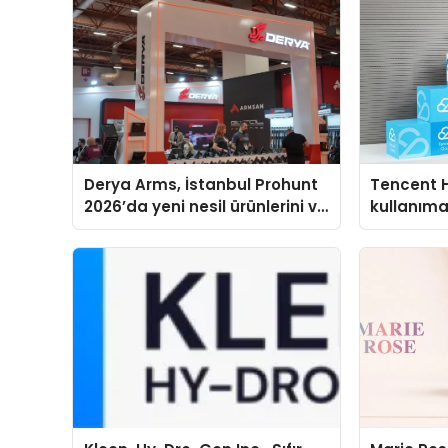
Derya Arms, İstanbul Prohunt
Tencent 
2026’da yeni nesil ürünlerini ve
kullanım
global marka vizyonunu
sergiledi