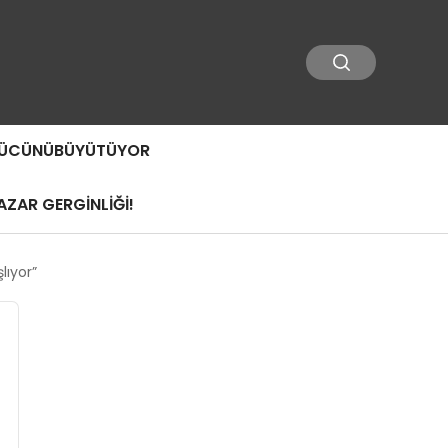
 GÜCÜNÜBÜYÜTÜYOR
ZAR GERGİNLİĞİ!
lıyor”