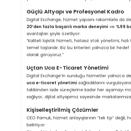
Güçlü Altyapı ve Profesyonel Kadro
Digital Exchange, hizmet yapısını rakamlarla da de
20’den fazla başarılı marka deneyimi
ve
%99 ba
avantajları şöyle özetliyor:
“Kaliteli lojistik hizmeti, hatasız stok yönetimi, h
temel taşlarıdır. Biz bu kriterleri yalnızca bir hede
olarak görüyoruz.”
Uçtan Uca E-Ticaret Yönetimi
Digital Exchange’in sunduğu hizmetler yalnızca de
uca e-ticaret yönetimi
sağladıklarını vurgulayar
takibinden iade süreçlerine kadar her aşamayı mar
sağlıyor, dijital altyapımız sayesinde markalarımıza
Kişiselleştirilmiş Çözümler
CEO Pamuk, hizmet anlayışlarının “tek tip” değil
belirtiyor: