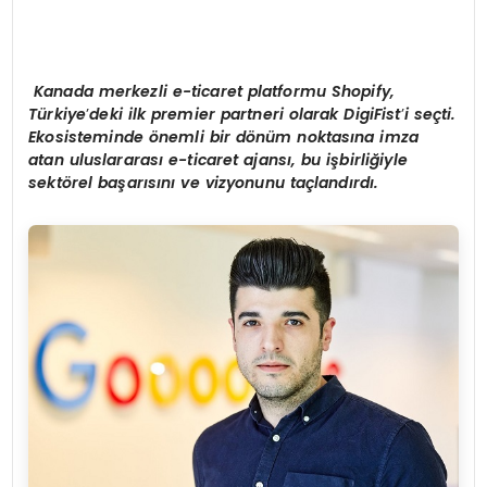
Kanada merkezli e-ticaret platformu Shopify,
T
ü
rkiye
’
deki ilk premier partneri olarak DigiFist
’
i se
ç
ti.
Ekosisteminde
ö
nemli bir d
ö
n
ü
m noktas
ı
na imza
atan uluslararas
ı
e-ticaret ajans
ı
, bu i
ş
birli
ğ
iyle
sekt
ö
rel ba
ş
ar
ı
s
ı
n
ı
ve vizyonunu ta
ç
land
ı
rd
ı
.