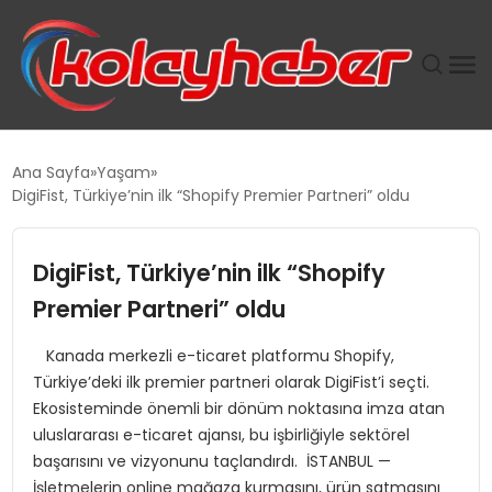
PLUS İNSAN KAYAKLARI
Ana Sayfa
Yaşam
DigiFist, Türkiye’nin ilk “Shopify Premier Partneri” oldu
SUWEN’IN İSTIHDAM MODELI EKONOMIDE KADIN
GÜCÜNÜBÜYÜTÜYOR
DigiFist, Türkiye’nin ilk “Shopify
TANYER YAPI ZEMIN MÜHENDISLIĞINDE HEDEF
Premier Partneri” oldu
BÜYÜTTÜ
Kanada merkezli e-ticaret platformu Shopify,
Türkiye’deki ilk premier partneri olarak DigiFist’i seçti.
TOROSLAR’DA PAZAR GERGİNLİĞİ!
Ekosisteminde önemli bir dönüm noktasına imza atan
uluslararası e-ticaret ajansı, bu işbirliğiyle sektörel
başarısını ve vizyonunu taçlandırdı. İSTANBUL —
İşletmelerin online mağaza kurmasını, ürün satmasını