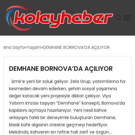
PLUS İNSAN KAYAKLARI
Ana Sayfa
Yaşam
DEMHANE BORNOVA’DA AÇILIYOR
SUWEN’IN İSTIHDAM MODELI EKONOMIDE KADIN
GÜCÜNÜBÜYÜTÜYOR
DEMHANE BORNOVA’DA AÇILIYOR
İzmir’e yeni bir soluk geliyor. Zela Grup, yatırımlarına hız
TANYER YAPI ZEMIN MÜHENDISLIĞINDE HEDEF
kesmeden devam ederken, şehrin sosyal yaşamına
BÜYÜTTÜ
değer katacak yeni projesiyle dikkat çekiyor. Viya
Yatırım imzası taşıyan “Demhane” konsepti, Bornova’da
TOROSLAR’DA PAZAR GERGİNLİĞİ!
kapılarını açmaya hazırlanıyor. Yeni nesil kahve
anlayışını farklı bir deneyimle buluşturan Demhane,
klasik kafe algısının ötesine geçmeyi hedefliyor.
Mekânda, kahvenin en rafine hali zarif ve özgün…