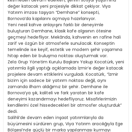
değer katacak yeni projesiyle dikkat çekiyor. Viya
Yatırım imzası taşıyan “Demhane” konsepti,
Bornova’da kapılarını açmaya hazırlanıyor.
Yeni nesil kahve anlayışını farklı bir deneyimle
buluşturan Demhane, klasik kafe algısının ötesine
geçmeyi hedefliyor. Mekânda, kahvenin en rafine hali
zarif ve özgün bir atmosferle sunulacak. Konseptin
temelinde ise keyif, estetik ve modern şehir yaşamına
hitap eden bir buluşma noktası oluşturmak var.
Zela Grup Yönetim Kurulu Başkanı Yakup Kocatürk, yeni
yatırımla ilgili yaptığı açıklamada İzmir’e değer katacak
projelere devam ettiklerini vurguladı. Kocatürk, “İzmir
bizim için sadece bir yatırım noktası değil, aynı
zamanda ilham aldığımız bir şehir. Demhane ile
Bornova’ya şık, kaliteli ve fark yaratan bir kafe
deneyimi kazandırmayı hedefliyoruz. Misafirlerimizin
kendilerini özel hissedecekleri bir atmosfer oluşturduk”
dedi.
Salihli’de devam eden inşaat yatırımlarıyla da
büyümesini sürdüren grup, Viya Yatırım aracılığıyla Ege
Bölgesi’nde güçlü bir marka yapılanması kurmayı