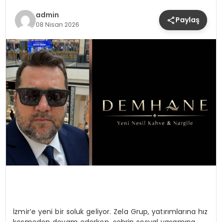
admin
Paylaş
08 Nisan 2026
İzmir’e yeni bir soluk geliyor. Zela Grup, yatırımlarına hız
kesmeden devam ederken, şehrin sosyal yaşamına