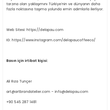
tarzına olan yaklaşımını Türkiye’nin ve dünyanın daha
fazla noktasına taşıma yolunda emin adımlarla ilerliyor.
Web Sitesi: https://delapau.com
IG: https://www.instagram.com/delapaucoffeeco/
Basın için irtibat kiş
isi:
Ali Rıza Tunçer
art@artbrandatelier.com
–
info@delapau.com
+90 545 287 1481