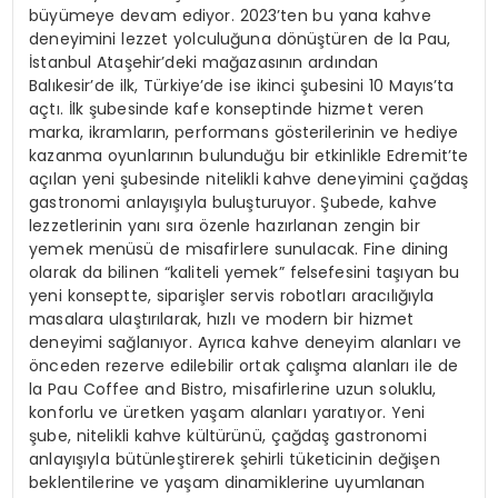
büyümeye devam ediyor. 2023’ten bu yana kahve
deneyimini lezzet yolculuğuna dönüştüren de la Pau,
İstanbul Ataşehir’deki mağazasının ardından
Balıkesir’de ilk, Türkiye’de ise ikinci şubesini 10 Mayıs’ta
açtı. İlk şubesinde kafe konseptinde hizmet veren
marka, ikramların, performans gösterilerinin ve hediye
kazanma oyunlarının bulunduğu bir etkinlikle Edremit’te
açılan yeni şubesinde nitelikli kahve deneyimini çağdaş
gastronomi anlayışıyla buluşturuyor. Şubede, kahve
lezzetlerinin yanı sıra özenle hazırlanan zengin bir
yemek menüsü de misafirlere sunulacak. Fine dining
olarak da bilinen “kaliteli yemek” felsefesini taşıyan bu
yeni konseptte, siparişler servis robotları aracılığıyla
masalara ulaştırılarak, hızlı ve modern bir hizmet
deneyimi sağlanıyor. Ayrıca kahve deneyim alanları ve
önceden rezerve edilebilir ortak çalışma alanları ile de
la Pau Coffee and Bistro, misafirlerine uzun soluklu,
konforlu ve üretken yaşam alanları yaratıyor. Yeni
şube, nitelikli kahve kültürünü, çağdaş gastronomi
anlayışıyla bütünleştirerek şehirli tüketicinin değişen
beklentilerine ve yaşam dinamiklerine uyumlanan