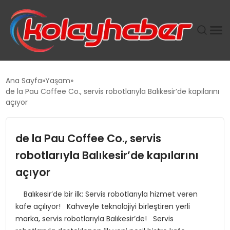
PLUS İNSAN KAYAKLARI
Ana Sayfa
Yaşam
de la Pau Coffee Co., servis robotlarıyla Balıkesir’de kapılarını
SUWEN’IN İSTIHDAM MODELI EKONOMIDE KADIN
açıyor
GÜCÜNÜBÜYÜTÜYOR
de la Pau Coffee Co., servis
TANYER YAPI ZEMIN MÜHENDISLIĞINDE HEDEF
BÜYÜTTÜ
robotlarıyla Balıkesir’de kapılarını
açıyor
TOROSLAR’DA PAZAR GERGİNLİĞİ!
Balıkesir’de bir ilk: Servis robotlarıyla hizmet veren
kafe açılıyor! Kahveyle teknolojiyi birleştiren yerli
marka, servis robotlarıyla Balıkesir’de! Servis