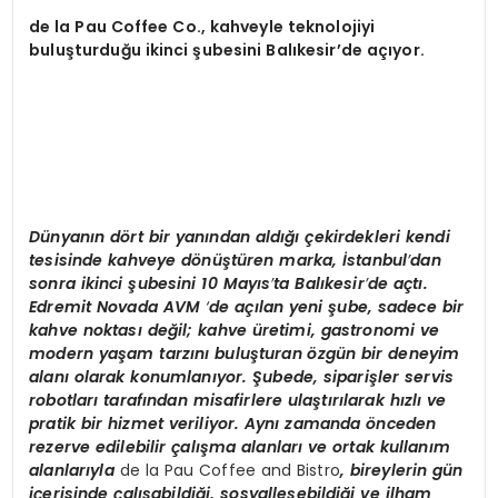
de la Pau Coffee Co., kahveyle teknolojiyi
buluşturduğu ikinci şubesini Balıkesir’de açıyor.
Dünyanı
n d
ö
rt bir yanından aldığı çekirdekleri kendi
tesisinde kahveye d
ö
nüştüren marka, İstanbul
’
dan
sonra ikinci şubesini 10 Mayıs
’
ta Balıkesir
’
de açtı
.
Edremit Novada AVM
‘
de açılan yeni şube, sadece bir
kahve noktası değil; kahve üretimi, gastronomi ve
modern yaşam tarzını buluşturan
ö
zgün bir deneyim
alanı olarak konumlanıyor. Şubede, siparişler servis
robotları tarafından misafirlere ulaştırılarak hızlı ve
pratik bir hizmet veriliyor. Aynı zamanda
ö
nceden
rezerve edilebilir çalışma alanları ve ortak kullanım
alanlarıyla
de la Pau Coffee and Bistro
, bireylerin gün
içerisinde çalışabildiği, sosyalleşebildiği ve ilham