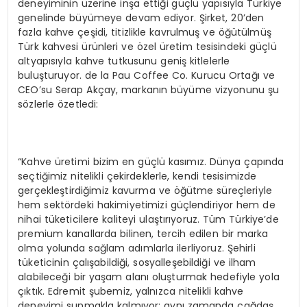
deneyiminin üzerine inşa ettiği güçlü yapısıyla Türkiye
genelinde büyümeye devam ediyor. Şirket, 20’den
fazla kahve çeşidi, titizlikle kavrulmuş ve öğütülmüş
Türk kahvesi ürünleri ve özel üretim tesisindeki güçlü
altyapısıyla kahve tutkusunu geniş kitlelerle
buluşturuyor. de la Pau Coffee Co. Kurucu Ortağı ve
CEO’su Serap Akçay, markanın büyüme vizyonunu şu
sözlerle özetledi:
“Kahve üretimi bizim en güçlü kasımız. Dünya çapında
seçtiğimiz nitelikli çekirdeklerle, kendi tesisimizde
gerçekleştirdiğimiz kavurma ve öğütme süreçleriyle
hem sektördeki hakimiyetimizi güçlendiriyor hem de
nihai tüketicilere kaliteyi ulaştırıyoruz. Tüm Türkiye’de
premium kanallarda bilinen, tercih edilen bir marka
olma yolunda sağlam adımlarla ilerliyoruz. Şehirli
tüketicinin çalışabildiği, sosyalleşebildiği ve ilham
alabileceği bir yaşam alanı oluşturmak hedefiyle yola
çıktık. Edremit şubemiz, yalnızca nitelikli kahve
deneyimi sunmakla kalmıyor; aynı zamanda çağdaş