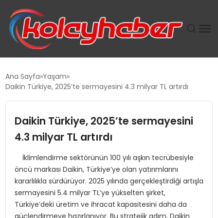
PLUS İNSAN KAYAKLARI
Ana Sayfa
Yaşam
Daikin Türkiye, 2025’te sermayesini 4.3 milyar TL artırdı
SUWEN’IN İSTIHDAM MODELI EKONOMIDE KADIN
GÜCÜNÜBÜYÜTÜYOR
Daikin Türkiye, 2025’te sermayesini
TANYER YAPI ZEMIN MÜHENDISLIĞINDE HEDEF
4.3 milyar TL artırdı
BÜYÜTTÜ
İklimlendirme sektörünün 100 yılı aşkın tecrübesiyle
öncü markası Daikin, Türkiye’ye olan yatırımlarını
TOROSLAR’DA PAZAR GERGİNLİĞİ!
kararlılıkla sürdürüyor. 2025 yılında gerçekleştirdiği artışla
sermayesini 5.4 milyar TL’ye yükselten şirket,
Türkiye’deki üretim ve ihracat kapasitesini daha da
güçlendirmeye hazırlanıyor. Bu stratejik adım, Daikin