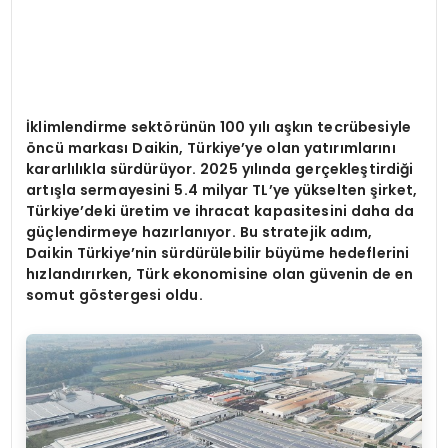
İklimlendirme sekt
ö
rünün 100 yılı aşkın tecrübesiyle
ö
ncü markası Daikin, Türkiye
’
ye olan yatırımlarını
kararlılıkla sürdürüyor. 2025 yılında gerçekleştirdiği
artışla sermayesini 5.4 milyar TL
’
ye yü
kselten
şirket,
Türkiye
’
deki üretim ve ihracat kapasitesini daha da
güçlendirmeye hazı
rlan
ıyor. Bu stratejik adım,
Daikin Türkiye
’
nin sürdürülebilir büyüme hedeflerini
hızlandırırken, Türk ekonomisine olan güvenin de en
somut g
ö
stergesi oldu.