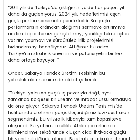
“2011 yılında Türkiye’de çıktığımız yolda her geçen yıl
daha da güçleniyoruz. 2024 yılı, hedeflerimizi aşan
güçlü performansımızla geride kaldı. Bu güçlü
performansın ardından aldığımız sermaye artırımıyla
üretim kapasitemizi genişletmeyi, yenilikçi teknolojilere
yatırım yapmayı ve sürdürülebilirlik projelerimizi
hızlandırmayı hedefliyoruz. Attığımız bu adım
Türkiye’nin stratejik önemini ve potansiyelini bir kez
daha ortaya koyuyor. “
Önder, Sakarya Hendek Üretim Tesisi’nin bu
yolculuktaki önemine de dikkat çekerek,
“Türkiye, yalnızca güçlü iç pazarıyla değil, aynı
zamanda bölgesel bir üretim ve ihracat üssü olmasıyla
da öne çıkıyor. Sakarya Hendek Üretim Tesisimiz’de
halihazırda üretimini gerçekleştirdiğimiz low-cost ürün
segmentimiz, bu yıl Aralık itibarıyla tam kapasiteye
ulaşacak. Bu yatırım, özellikle Afrika pazarlarında
iklimlendirme sektöründe oluşan ciddi ihtiyaca güçlü
bir yanıt niteliğinde olacak. Bu stratejik adımlar, ihracat