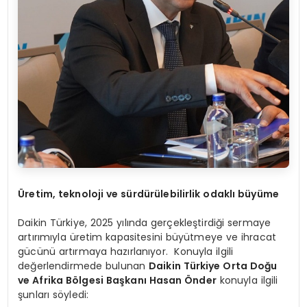
Ü
retim, teknoloji ve sürdürülebilirlik odaklı büyüme
Daikin Türkiye, 2025 yılında gerçekleştirdiği sermaye
artırımıyla üretim kapasitesini büyütmeye ve ihracat
gücünü artırmaya hazırlanıyor. Konuyla ilgili
değerlendirmede bulunan
Daikin Türkiye Orta Doğu
ve Afrika B
ö
lgesi Başkanı Hasan Ö
nder
konuyla ilgili
şunları söyledi: