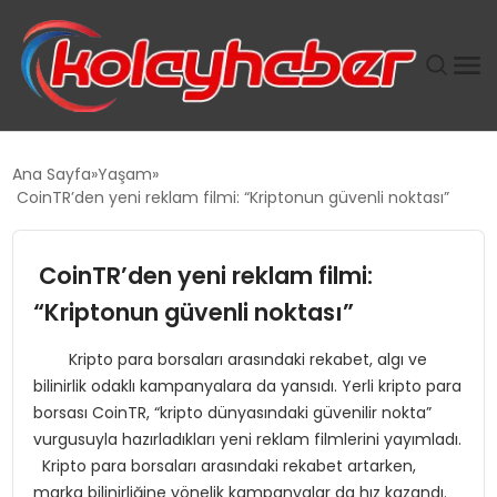
PLUS İNSAN KAYAKLARI
Ana Sayfa
Yaşam
CoinTR’den yeni reklam filmi: “Kriptonun güvenli noktası”
SUWEN’IN İSTIHDAM MODELI EKONOMIDE KADIN
GÜCÜNÜBÜYÜTÜYOR
CoinTR’den yeni reklam filmi:
TANYER YAPI ZEMIN MÜHENDISLIĞINDE HEDEF
“Kriptonun güvenli noktası”
BÜYÜTTÜ
Kripto para borsaları arasındaki rekabet, algı ve
bilinirlik odaklı kampanyalara da yansıdı. Yerli kripto para
TOROSLAR’DA PAZAR GERGİNLİĞİ!
borsası CoinTR, “kripto dünyasındaki güvenilir nokta”
vurgusuyla hazırladıkları yeni reklam filmlerini yayımladı.
Kripto para borsaları arasındaki rekabet artarken,
marka bilinirliğine yönelik kampanyalar da hız kazandı.