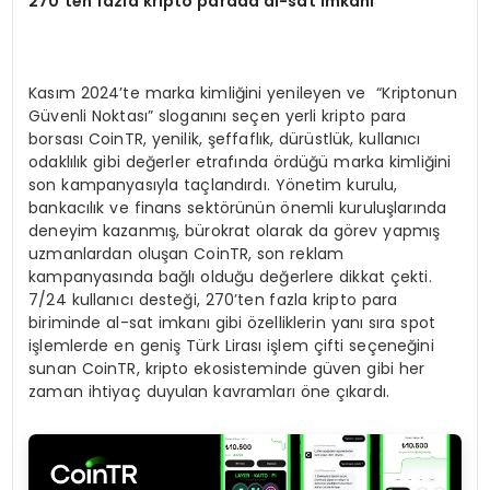
270
’
ten fazla kripto parada al-sat imkanı
Kasım 2024’te marka kimliğini yenileyen ve “Kriptonun
Güvenli Noktası” sloganını seçen yerli kripto para
borsası CoinTR, yenilik, şeffaflık, dürüstlük, kullanıcı
odaklılık gibi değerler etrafında ördüğü marka kimliğini
son kampanyasıyla taçlandırdı. Yönetim kurulu,
bankacılık ve finans sektörünün önemli kuruluşlarında
deneyim kazanmış, bürokrat olarak da görev yapmış
uzmanlardan oluşan CoinTR, son reklam
kampanyasında bağlı olduğu değerlere dikkat çekti.
7/24 kullanıcı desteği, 270’ten fazla kripto para
biriminde al-sat imkanı gibi özelliklerin yanı sıra spot
işlemlerde en geniş Türk Lirası işlem çifti seçeneğini
sunan CoinTR, kripto ekosisteminde güven gibi her
zaman ihtiyaç duyulan kavramları öne çıkardı.