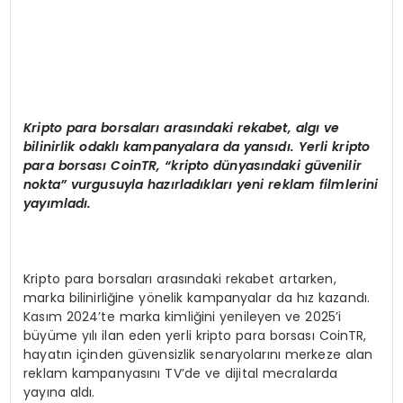
Kripto para borsalar
ı arasındaki rekabet,
alg
ı ve
bilinirlik odaklı kampanyalara da yansıdı. Yerli kripto
para borsası
CoinTR,
“
k
ripto d
ünyasındaki güvenilir
nokta” vurgusuyla hazırladıkları yeni reklam filmlerini
yayımladı.
Kripto para borsaları arasındaki rekabet artarken,
marka bilinirliğine yönelik kampanyalar da hız kazandı.
Kasım 2024’te marka kimliğini yenileyen ve 2025’i
büyüme yılı ilan eden yerli kripto para borsası CoinTR,
hayatın içinden güvensizlik senaryolarını merkeze alan
reklam kampanyasını TV’de ve dijital mecralarda
yayına aldı.