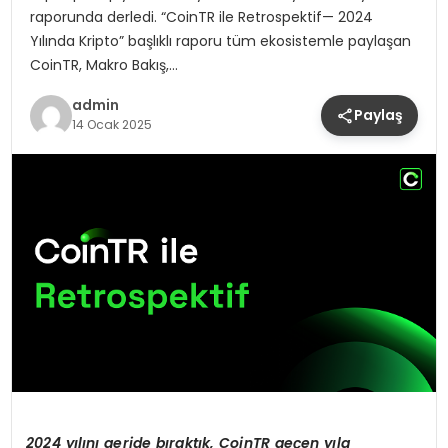
raporunda derledi. “CoinTR ile Retrospektif— 2024
Yılında Kripto” başlıklı raporu tüm ekosistemle paylaşan
CoinTR, Makro Bakış,…
admin
Paylaş
14 Ocak 2025
2024 yı
l
ı
n
ı
geride b
ı
rakt
ı
k, CoinTR ge
ç
en y
ı
la