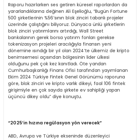
Raporu hazırlarken ses getiren küresel raporlardan da
yararlandıklarına değinen Ali Eşelioğlu, “Bugün Fortune
500 şirketlerinin %56’sının blok zinciri tabanlı projeler
üzerinde çalıştığını biliyoruz. Dünyaca ünlü şirketlerin
blok zinciri yatırımlarını artırdığı, Wall Street
bankalarının gerek borsa yatırım fonları gerekse
tokenizasyon projeleri aracılığıyla finansın yeni
dönemine ısındığı bir yıl olan 2024’te ülkemiz de kripto
benimsemesi açısından bölgesinin lider ülkesi
olduğunu pek çok kez kanıtladı. Öte yandan
Cumhurbaşkanlığı Finans Ofisi tarafından yayımlanan
Ekim 2024 Türkiye Fintek Genel Görünümü raporuna
göre, blok zinciri ve kripto varlık dikeyi, faal 106 fintek
girişimiyle en çok sayıda şirkete ev sahipliği yapan
üçüncü dikey oldu” diye konuştu.
“
2025’in h
ı
z
ı
na reg
ü
lasyon y
ö
n verecek”
ABD, Avrupa ve Türkiye ekseninde düzenleyici