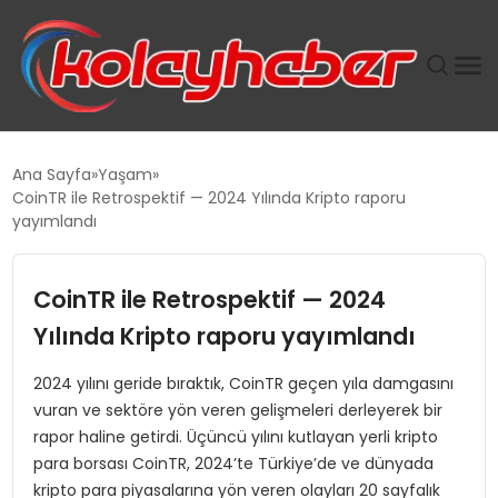
PLUS İNSAN KAYAKLARI
Ana Sayfa
Yaşam
CoinTR ile Retrospektif — 2024 Yılında Kripto raporu
SUWEN’IN İSTIHDAM MODELI EKONOMIDE KADIN
yayımlandı
GÜCÜNÜBÜYÜTÜYOR
CoinTR ile Retrospektif — 2024
TANYER YAPI ZEMIN MÜHENDISLIĞINDE HEDEF
BÜYÜTTÜ
Yılında Kripto raporu yayımlandı
2024 yılını geride bıraktık, CoinTR geçen yıla damgasını
TOROSLAR’DA PAZAR GERGİNLİĞİ!
vuran ve sektöre yön veren gelişmeleri derleyerek bir
rapor haline getirdi. Üçüncü yılını kutlayan yerli kripto
para borsası CoinTR, 2024’te Türkiye’de ve dünyada
kripto para piyasalarına yön veren olayları 20 sayfalık