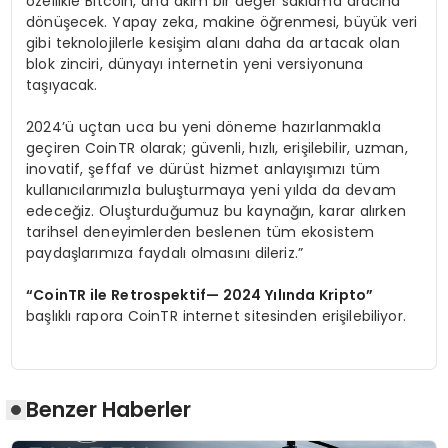
özellikle Bitcoin, ana akım bir değer saklama aracına
dönüşecek. Yapay zeka, makine öğrenmesi, büyük veri
gibi teknolojilerle kesişim alanı daha da artacak olan
blok zinciri, dünyayı internetin yeni versiyonuna
taşıyacak.
2024’ü uçtan uca bu yeni döneme hazırlanmakla
geçiren CoinTR olarak; güvenli, hızlı, erişilebilir, uzman,
inovatif, şeffaf ve dürüst hizmet anlayışımızı tüm
kullanıcılarımızla buluşturmaya yeni yılda da devam
edeceğiz. Oluşturduğumuz bu kaynağın, karar alırken
tarihsel deneyimlerden beslenen tüm ekosistem
paydaşlarımıza faydalı olmasını dileriz.”
“
CoinTR ile Retrospektif
— 2024 Yı
l
ı
nda Kripto
”
başlıklı rapora CoinTR internet sitesinden erişilebiliyor.
Benzer Haberler