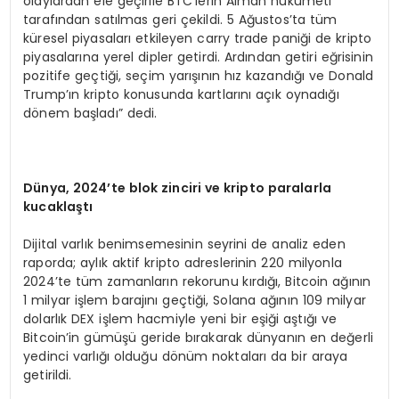
olaylardan ele geçirile BTC’lerin Alman hükümeti
tarafından satılmas geri çekildi. 5 Ağustos’ta tüm
küresel piyasaları etkileyen carry trade paniği de kripto
piyasalarına yerel dipler getirdi. Ardından getiri eğrisinin
pozitife geçtiği, seçim yarışının hız kazandığı ve Donald
Trump’ın kripto konusunda kartlarını açık oynadığı
dönem başladı” dedi.
D
ü
nya, 2024
’
te blok zinciri ve kripto paralarla
kucakla
ş
t
ı
Dijital varlık benimsemesinin seyrini de analiz eden
raporda; aylık aktif kripto adreslerinin 220 milyonla
2024’te tüm zamanların rekorunu kırdığı, Bitcoin ağının
1 milyar işlem barajını geçtiği, Solana ağının 109 milyar
dolarlık DEX işlem hacmiyle yeni bir eşiği aştığı ve
Bitcoin’in gümüşü geride bırakarak dünyanın en değerli
yedinci varlığı olduğu dönüm noktaları da bir araya
getirildi.