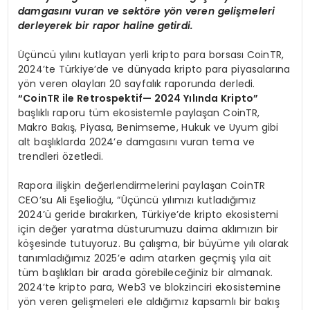
damgas
ı
n
ı
vuran ve sekt
ö
re y
ö
n veren geli
ş
meleri
derleyerek bir rapor haline getirdi.
Üçüncü yılını kutlayan yerli kripto para borsası CoinTR,
2024’te Türkiye’de ve dünyada kripto para piyasalarına
yön veren olayları 20 sayfalık raporunda derledi.
“
CoinTR ile Retrospektif
— 2024 Yı
l
ı
nda Kripto
”
başlıklı raporu tüm ekosistemle paylaşan CoinTR,
Makro Bakış, Piyasa, Benimseme, Hukuk ve Uyum gibi
alt başlıklarda 2024’e damgasını vuran tema ve
trendleri özetledi.
Rapora ilişkin değerlendirmelerini paylaşan CoinTR
CEO’su Ali Eşelioğlu, “Üçüncü yılımızı kutladığımız
2024’ü geride bırakırken, Türkiye’de kripto ekosistemi
için değer yaratma düsturumuzu daima aklımızın bir
köşesinde tutuyoruz. Bu çalışma, bir büyüme yılı olarak
tanımladığımız 2025’e adım atarken geçmiş yıla ait
tüm başlıkları bir arada görebileceğiniz bir almanak.
2024’te kripto para, Web3 ve blokzinciri ekosistemine
yön veren gelişmeleri ele aldığımız kapsamlı bir bakış