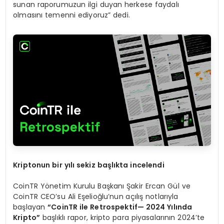
sunan raporumuzun ilgi duyan herkese faydalı
olmasını temenni ediyoruz” dedi.
Kriptonun bir y
ı
l
ı
sekiz ba
ş
l
ı
kta incelendi
CoinTR Yönetim Kurulu Başkanı Şakir Ercan Gül ve
CoinTR CEO’su Ali Eşelioğlu’nun açılış notlarıyla
başlayan
“
CoinTR ile Retrospektif
— 2024 Yı
l
ı
nda
Kripto
”
başlıklı rapor, kripto para piyasalarının 2024’te