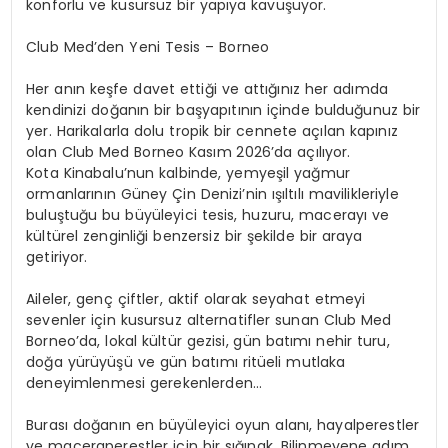
konforlu ve kusursuz bir yapıya kavuşuyor.
Club Med’den Yeni Tesis – Borneo
Her anın keşfe davet ettiği ve attığınız her adımda
kendinizi doğanın bir başyapıtının içinde bulduğunuz bir
yer. Harikalarla dolu tropik bir cennete açılan kapınız
olan Club Med Borneo Kasım 2026’da açılıyor.
Kota Kinabalu’nun kalbinde, yemyeşil yağmur
ormanlarının Güney Çin Denizi’nin ışıltılı mavilikleriyle
buluştuğu bu büyüleyici
tesis
, huzuru, macerayı ve
kültürel zenginliği
benzersiz bir şekilde bir araya
getiriyor.
Aileler, genç çiftler, aktif olarak seyahat etmeyi
sevenler için kusursuz alternatifler sunan Club Med
Borneo’da, lokal kültür gezisi, gün batımı nehir turu,
doğa yürüyüşü
ve
gün batımı ritüeli
mutlaka
deneyimlenmesi gerekenlerden…
Burası doğanın en büyüleyici oyun alanı, hayalperestler
ve maceraperestler için bir sığınak. Bilinmeyene adım