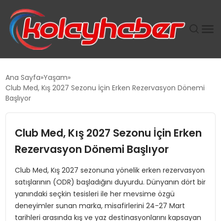
PLUS İNSAN KAYAKLARI
Ana Sayfa
Yaşam
Club Med, Kış 2027 Sezonu İçin Erken Rezervasyon Dönemi
SUWEN’IN İSTIHDAM MODELI EKONOMIDE KADIN
Başlıyor
GÜCÜNÜBÜYÜTÜYOR
Club Med, Kış 2027 Sezonu İçin Erken
TANYER YAPI ZEMIN MÜHENDISLIĞINDE HEDEF
BÜYÜTTÜ
Rezervasyon Dönemi Başlıyor
Club Med, Kış 2027 sezonuna yönelik erken rezervasyon
TOROSLAR’DA PAZAR GERGİNLİĞİ!
satışlarının (ODR) başladığını duyurdu. Dünyanın dört bir
yanındaki seçkin tesisleri ile her mevsime özgü
deneyimler sunan marka, misafirlerini 24-27 Mart
tarihleri arasında kış ve yaz destinasyonlarını kapsayan