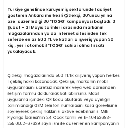
Türkiye genelinde kuruyemiş sekt
ö
ründe faaliyet
g
ö
steren Ankara merkezli Çitlekçi, 30’uncu yılına
ö
zel düzenlediğ
i 30 ‘
TOGG
‘ kampanyası başladı. 3
Şubat
– 31 May
ıs tarihleri arasında markanın
mağazalarından ya da internet sitesinden tek
seferde en az 500 TL ve katları alışveriş yapan 30
kişi, yerli otomobil ‘TOGG’ sahibi olma fırsatı
yakalayacak.
Çitlekçi mağazalarında 500 TL’lik alışveriş yapan herkes
1 çekiliş hakkı kazanacak. Çekilişe, markanın mobil
uygulamasını ücretsiz indirerek veya web adresinden
iletişim formu doldurarak katılabilirsiniz. Mobil
uygulama içindeki QR kodu okutarak veya üyeliğin
tanımlandığı GSM telefon numarasını kasa görevlisine
söyleyerek çekiliş hakkınızı aktive edebilirsiniz. Milli
Piyango İdaresi’nin 24 Ocak tarihli ve E-40453693-
255.01.02-67629 sayılı izni ile düzenlenen kampanyanın