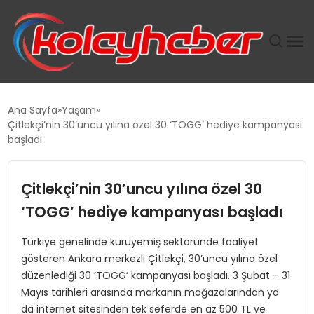
PLUS İNSAN KAYAKLARI
Ana Sayfa
Yaşam
Çitlekçi’nin 30’uncu yılına özel 30 ‘TOGG’ hediye kampanyası
SUWEN’IN İSTIHDAM MODELI EKONOMIDE KADIN
başladı
GÜCÜNÜBÜYÜTÜYOR
Çitlekçi’nin 30’uncu yılına özel 30
TANYER YAPI ZEMIN MÜHENDISLIĞINDE HEDEF
BÜYÜTTÜ
‘TOGG’ hediye kampanyası başladı
Türkiye genelinde kuruyemiş sektöründe faaliyet
TOROSLAR’DA PAZAR GERGİNLİĞİ!
gösteren Ankara merkezli Çitlekçi, 30’uncu yılına özel
düzenlediği 30 ‘TOGG‘ kampanyası başladı. 3 Şubat – 31
Mayıs tarihleri arasında markanın mağazalarından ya
da internet sitesinden tek seferde en az 500 TL ve