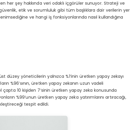
ken her şey hakkında veri odaklı içgörüler sunuyor. Strateji ve
üvenlik, etik ve sorumluluk gibi tüm başlıklara dair verilerin yer
benimsediğine ve hangi iş fonksiyonlarında nasıl kullandığına
t düzey yöneticilerin yalnızca %1’inin üretken yapay zekayı
cıların %96’sının, üretken yapay zekanın uzun vadeli
el çapta 10 kişiden 7’sinin üretken yapay zeka konusunda
nların %99’unun üretken yapay zeka yatırımlarını artıracağı,
leştireceği tespit edildi.