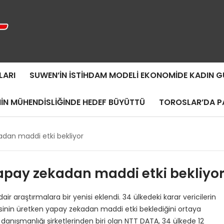
LARI
SUWEN’IN İSTIHDAM MODELI EKONOMIDE KADIN
MIN MÜHENDISLIĞINDE HEDEF BÜYÜTTÜ
TOROSLAR’DA PA
adan maddi etki bekliyor
yapay zekadan maddi etki bekliyo
 araştırmalara bir yenisi eklendi. 34 ülkedeki karar vericilerin
7’sinin üretken yapay zekadan maddi etki beklediğini ortaya
anışmanlığı şirketlerinden biri olan NTT DATA, 34 ülkede 12