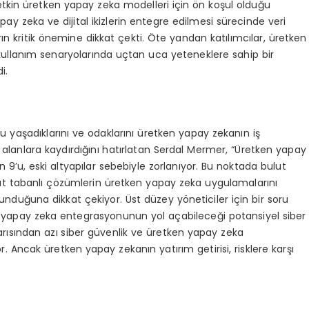
n etkin üretken yapay zeka modelleri için ön koşul olduğu
pay zeka ve dijital ikizlerin entegre edilmesi sürecinde veri
rın kritik önemine dikkat çekti. Öte yandan katılımcılar, üretken
ullanım senaryolarında uçtan uca yeteneklere sahip bir
i.
 yaşadıklarını ve odaklarını üretken yapay zekanın iş
 alanlara kaydırdığını hatırlatan Serdal Mermer, “Üretken yapay
n 9’u, eski altyapılar sebebiyle zorlanıyor. Bu noktada bulut
bulut tabanlı çözümlerin üretken yapay zeka uygulamalarını
unduğuna dikkat çekiyor. Üst düzey yöneticiler için bir soru
tken yapay zeka entegrasyonunun yol açabileceği potansiyel siber
 yarısından azı siber güvenlik ve üretken yapay zeka
. Ancak üretken yapay zekanın yatırım getirisi, risklere karşı