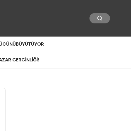
 GÜCÜNÜBÜYÜTÜYOR
ZAR GERGİNLİĞİ!
r