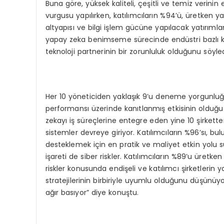
Buna göre, yüksek kaliteli, çeşitli ve temiz verini
vurgusu yapılırken, katılımcıların %94’ü, üretken ya
altyapısı ve bilgi işlem gücüne yapılacak yatırımla
yapay zeka benimseme sürecinde endüstri bazlı k
teknoloji partnerinin bir zorunluluk olduğunu söyled
Her 10 yöneticiden yaklaşık 9’u deneme yorgunluğu
performansı üzerinde kanıtlanmış etkisinin olduğu
zekayı iş süreçlerine entegre eden yine 10 şirkette
sistemler devreye giriyor. Katılımcıların %96’sı, 
desteklemek için en pratik ve maliyet etkin yolu s
işareti de siber riskler. Katılımcıların %89’u üre
riskler konusunda endişeli ve katılımcı şirketlerin
stratejilerinin birbiriyle uyumlu olduğunu düşünüyor
ağır basıyor” diye konuştu.