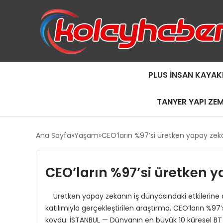
PLUS İNSAN KAYAK
TANYER YAPI ZE
Ana Sayfa
Yaşam
CEO’ların %97’si üretken yapay zek
CEO’ların %97’si üretken 
Üretken yapay zekanın iş dünyasındaki etkilerine dair
katılımıyla gerçekleştirilen araştırma, CEO’ların %9
koydu. İSTANBUL — Dünyanın en büyük 10 küresel BT d