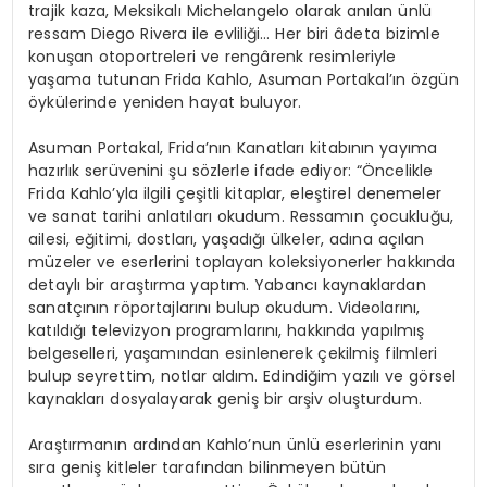
trajik kaza, Meksikalı Michelangelo olarak anılan ünlü
ressam Diego Rivera ile evliliği… Her biri âdeta bizimle
konuşan otoportreleri ve rengârenk resimleriyle
yaşama tutunan Frida Kahlo, Asuman Portakal’ın özgün
öykülerinde yeniden hayat buluyor.
Asuman Portakal, Frida’nın Kanatları kitabının yayıma
hazırlık serüvenini şu sözlerle ifade ediyor: “Öncelikle
Frida Kahlo’yla ilgili çeşitli kitaplar, eleştirel denemeler
ve sanat tarihi anlatıları okudum. Ressamın çocukluğu,
ailesi, eğitimi, dostları, yaşadığı ülkeler, adına açılan
müzeler ve eserlerini toplayan koleksiyonerler hakkında
detaylı bir araştırma yaptım. Yabancı kaynaklardan
sanatçının röportajlarını bulup okudum. Videolarını,
katıldığı televizyon programlarını, hakkında yapılmış
belgeselleri, yaşamından esinlenerek çekilmiş filmleri
bulup seyrettim, notlar aldım. Edindiğim yazılı ve görsel
kaynakları dosyalayarak geniş bir arşiv oluşturdum.
Araştırmanın ardından Kahlo’nun ünlü eserlerinin yanı
sıra geniş kitleler tarafından bilinmeyen bütün