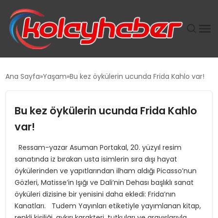
PLUS İNSAN KAYAKLARI
Ana Sayfa
Yaşam
Bu kez öykülerin ucunda Frida Kahlo var!
SUWEN’IN İSTIHDAM MODELI EKONOMIDE KADIN
GÜCÜNÜBÜYÜTÜYOR
Bu kez öykülerin ucunda Frida Kahlo
var!
TANYER YAPI ZEMIN MÜHENDISLIĞINDE HEDEF
BÜYÜTTÜ
Ressam-yazar Asuman Portakal, 20. yüzyıl resim
sanatında iz bırakan usta isimlerin sıra dışı hayat
TOROSLAR’DA PAZAR GERGİNLİĞİ!
öykülerinden ve yapıtlarından ilham aldığı Picasso’nun
Gözleri, Matisse’in Işığı ve Dali’nin Dehası başlıklı sanat
öyküleri dizisine bir yenisini daha ekledi: Frida’nın
Kanatları. Tudem Yayınları etiketiyle yayımlanan kitap,
renkli kişiliği, aykırı karakteri, tutkuları ve arayışlarıyla