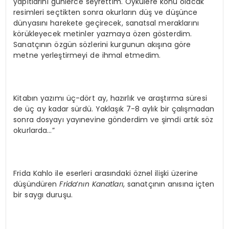
yapıtlarını günlerce seyrettim. Öykülere konu olacak
resimleri seçtikten sonra okurların düş ve düşünce
dünyasını harekete geçirecek, sanatsal meraklarını
körükleyecek metinler yazmaya özen gösterdim.
Sanatçının özgün sözlerini kurgunun akışına göre
metne yerleştirmeyi de ihmal etmedim.
Kitabın yazımı üç-dört ay, hazırlık ve araştırma süresi
de üç ay kadar sürdü. Yaklaşık 7-8 aylık bir çalışmadan
sonra dosyayı yayınevine gönderdim ve şimdi artık söz
okurlarda…”
Frida Kahlo ile eserleri arasındaki öznel ilişki üzerine
düşündüren
Frida
’
nın Kanatları
, sanatçının anısına içten
bir saygı duruşu.