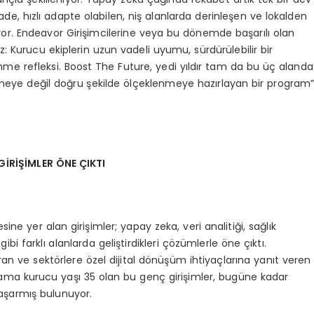
e, hızlı adapte olabilen, niş alanlarda derinleşen ve lokalden
iyor. Endeavor Girişimcilerine veya bu dönemde başarılı olan
niz: Kurucu ekiplerin uzun vadeli uyumu, sürdürülebilir bir
nme refleksi. Boost The Future, yedi yıldır tam da bu üç alanda
ümeye değil doğru şekilde ölçeklenmeye hazırlayan bir program
İRİŞİ
MLER Ö
NE ÇIKTI
 yer alan girişimler; yapay zeka, veri analitiği, sağlık
gibi farklı alanlarda geliştirdikleri çözümlerle öne çıktı.
rtıran ve sektörlere özel dijital dönüşüm ihtiyaçlarına yanıt veren
lama kurucu yaşı 35 olan bu genç girişimler, bugüne kadar
aşarmış bulunuyor.