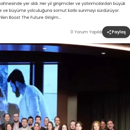
hnesinde yer aldı. Her yıl girişimciler ve yatırımcılardan büyük
lenme ve büyüme yolculuğuna somut katkı sunmayı sürdürüyor.
rilen Boost The Future Girişim…
0 Yorum Yapıldı
Paylaş