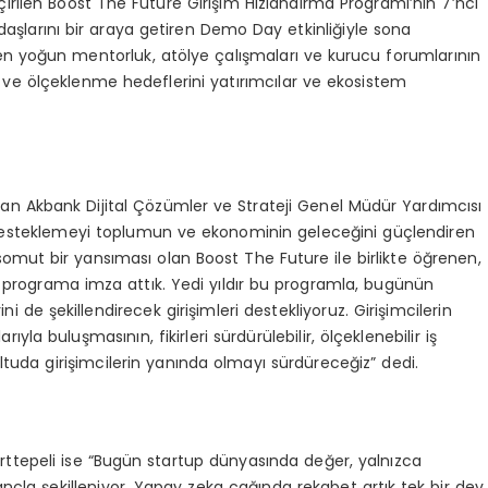
çirilen Boost The Future Girişim Hızlandırma Programı’nın 7’nci
aşlarını bir araya getiren Demo Day etkinliğiyle sona
üren yoğun mentorluk, atölye çalışmaları ve kurucu forumlarının
ve ölçeklenme hedeflerini yatırımcılar ve ekosistem
 Akbank Dijital Çözümler ve Strateji Genel Müdür Yardımcısı
desteklemeyi toplumun ve ekonominin geleceğini güçlendiren
 somut bir yansıması olan Boost The Future ile birlikte öğrenen,
ir programa imza attık. Yedi yıldır bu programla, bugünün
ini de şekillendirecek girişimleri destekliyoruz. Girişimcilerin
ıyla buluşmasının, fikirleri sürdürülebilir, ölçeklenebilir iş
uda girişimcilerin yanında olmayı sürdüreceğiz” dedi.
ttepeli ise “Bugün startup dünyasında değer, yalnızca
nçla şekilleniyor. Yapay zeka çağında rekabet artık tek bir dev