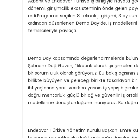
Akbank ve Endeavor Türkiye iş birliğiyle hayata ge
dönemi, girişimcilik ekosisteminin önde gelen payd
erdi.Programa seçilen 8 teknoloji girişimi, 3 ay s
ardından düzenlenen Demo Day’de, iş modellerini 
temsilcileriyle paylaştı.
Demo Day kapsamında değerlendirmelerde bulunan
Şebnem Dağ Güven, “Akbank olarak girişimcileri 
bir sorumluluk olarak görüyoruz. Bu bakış açısının
birlikte büyüyen ve geleceği birlikte tasarlayan b
ihtiyaçlarına yanıt verirken yarının iş yapış biçimler
doğru mentorluk, güçlü bir ağ ve güvenilir iş ortaklar
modellerine dönüştürdüğüne inanıyoruz. Bu doğrult
Endeavor Türkiye Yönetim Kurulu Başkanı Emre Kur
bugünün gerçekleriyle değil, geleceğe duyulan ina