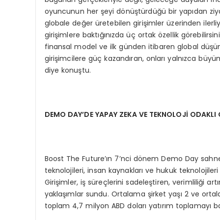
oyuncunun her şeyi dönüştürdüğü bir yapıdan ziyad
globale değer üretebilen girişimler üzerinden ilerl
girişimlere baktığınızda üç ortak özellik görebilirsi
finansal model ve ilk günden itibaren global düşü
girişimcilere güç kazandıran, onları yalnızca büy
diye konuştu.
DEMO DAY’DE YAPAY ZEKA VE TEKNOLOJİ ODAKLI G
Boost The Future’ın 7’nci dönem Demo Day sahnesine
teknolojileri, insan kaynakları ve hukuk teknolojileri 
Girişimler, iş süreçlerini sadeleştiren, verimliliği a
yaklaşımlar sundu. Ortalama şirket yaşı 2 ve orta
toplam 4,7 milyon ABD doları yatırım toplamayı b