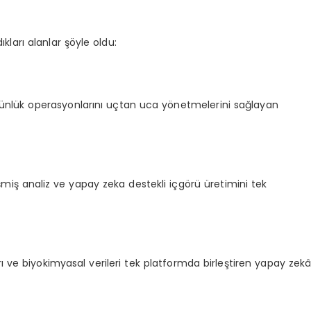
ları alanlar şöyle oldu:
 günlük operasyonlarını uçtan uca yönetmelerini sağlayan
elişmiş analiz ve yapay zeka destekli içgörü üretimini tek
ları ve biyokimyasal verileri tek platformda birleştiren yapay zek