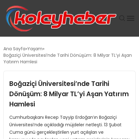
PLUS İNSAN KAYAKLARI
Ana Sayfa
Yaşam
Boğaziçi Üniversitesi’nde Tarihi Dönüşüm: 8 Milyar TL’yi Aşan
SUWEN’IN İSTIHDAM MODELI EKONOMIDE KADIN
Yatırım Hamlesi
GÜCÜNÜBÜYÜTÜYOR
Boğaziçi Üniversitesi’nde Tarihi
TANYER YAPI ZEMIN MÜHENDISLIĞINDE HEDEF
BÜYÜTTÜ
Dönüşüm: 8 Milyar TL’yi Aşan Yatırım
Hamlesi
TOROSLAR’DA PAZAR GERGİNLİĞİ!
Cumhurbaşkanı Recep Tayyip Erdoğan’ın Boğaziçi
Üniversitesi’nde açıkladığı müjdeler netleşti. 13 Şubat
Cuma günü gerçekleştirilen yurt açılışları ve