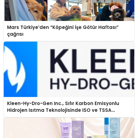
Mars Türkiye’den “Köpeğini İşe Götür Haftası”
çağrısı
Kleen-Hy-Dro-Gen Inc., Sıfır Karbon Emisyonlu
Hidrojen Isıtma Teknolojisinde ISO ve TSSA
Düzenleyici Onaylarını Aldı