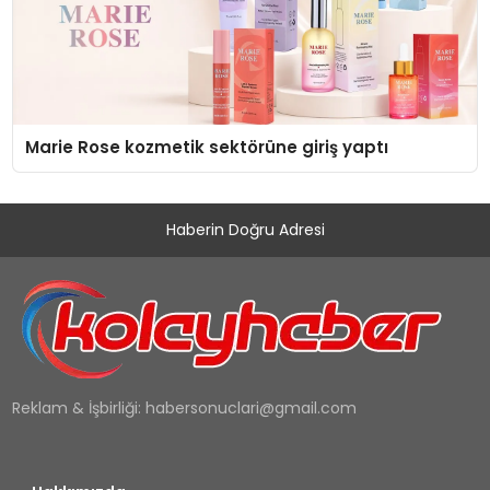
Marie Rose kozmetik sektörüne giriş yaptı
Haberin Doğru Adresi
Reklam & İşbirliği:
habersonuclari@gmail.com