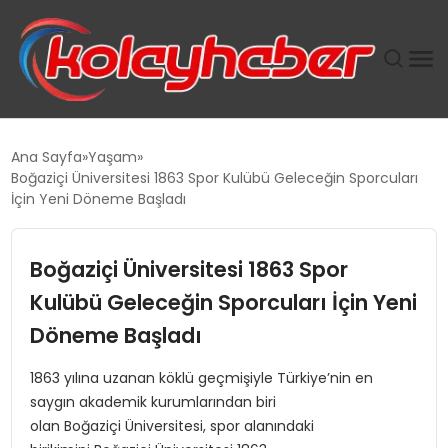
PLUS İNSAN KAYAKLARI
Ana Sayfa
Yaşam
Boğaziçi Üniversitesi 1863 Spor Kulübü Geleceğin Sporcuları
SUWEN’IN İSTIHDAM MODELI EKONOMIDE KADIN
İçin Yeni Döneme Başladı
GÜCÜNÜBÜYÜTÜYOR
Boğaziçi Üniversitesi 1863 Spor
TANYER YAPI ZEMIN MÜHENDISLIĞINDE HEDEF
BÜYÜTTÜ
Kulübü Geleceğin Sporcuları İçin Yeni
Döneme Başladı
TOROSLAR’DA PAZAR GERGİNLİĞİ!
1863 yılına uzanan köklü geçmişiyle Türkiye’nin en
saygın akademik kurumlarından biri
olan Boğaziçi Üniversitesi, spor alanındaki