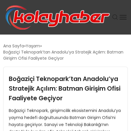
PLUS İNSAN KAYAKLARI
Ana Sayfa
Yaşam
Boğaziçi Teknopark’tan Anadolu’ya Stratejik Açılım: Batman
SUWEN’IN İSTIHDAM MODELI EKONOMIDE KADIN
Girişim Ofisi Faaliyete Geçiyor
GÜCÜNÜBÜYÜTÜYOR
Boğaziçi Teknopark’tan Anadolu’ya
TANYER YAPI ZEMIN MÜHENDISLIĞINDE HEDEF
BÜYÜTTÜ
Stratejik Açılım: Batman Girişim Ofisi
Faaliyete Geçiyor
TOROSLAR’DA PAZAR GERGİNLİĞİ!
Boğaziçi Teknopark, girişimcilik ekosistemini Anadolu’ya
yayma hedefi doğrultusunda Batman Girişim Ofisi’ni
hayata geçiriyor. Sanayi ve Teknoloji Bakanlığı’nın