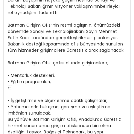
Teknoloji
Bakanlığı’nın
vizyoner
yaklaşımının
belirleyici
rol oynadığını ifade etti.
Batman
Girişim
Ofisi’nin
resmi
açılışının,
önümüzdeki
dönemde
Sanayi
ve
Teknoloji
Bakanı Sayın Mehmet
Fatih Kacır tarafından gerçekleştirilmesi planlanıyor.
Bakanlık desteği kapsamında ofis bünyesinde sunulan
tüm hizmetler girişimcilere ücretsiz olarak sağlanacak.
Batman
Girişim
Ofisi
çatısı
altında
girişimcilere;
•
Mentorluk
destekleri,
•
Eğitim
programları,
•
İş
geliştirme
ve
ölçeklenme
odaklı
çalışmalar,
•
Yatırımcılarla
buluşma,
görüşme
ve
eşleştirme
imkânları
sunulacak.
Bu yönüyle Batman Girişim Ofisi, Anadolu’da ücretsiz
hizmet sunan öncü girişim ofislerinden biri olma
özelliğini taşıyor.
Boğaziçi Teknopark, bu yapı