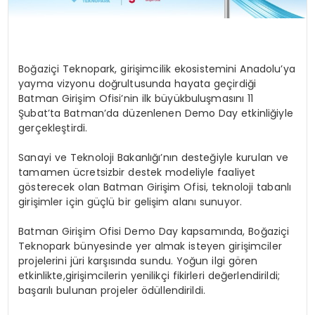
Boğaziçi Teknopark, girişimcilik ekosistemini Anadolu’ya
yayma vizyonu doğrultusunda
hayata
geçirdiği
Batman
Girişim
Ofisi’nin
ilk
büyük
buluşmasını 11
Şubat’ta Batman’da düzenlenen Demo Day etkinliğiyle
gerçekleştirdi.
Sanayi
ve
Teknoloji
Bakanlığı’nın
desteğiyle
kurulan
ve
tamamen
ücretsiz
bir destek modeliyle faaliyet
gösterecek olan Batman Girişim Ofisi, teknoloji tabanlı
girişimler için güçlü bir gelişim alanı sunuyor.
Batman Girişim Ofisi Demo Day kapsamında
, Boğaziçi
Teknopark bünyesinde yer almak isteyen
girişimciler
projelerini
jüri
karşısında
sundu.
Yoğun
ilgi
gören
etkinlikte,
girişimcilerin yenilikçi fikirleri değerlendirildi;
başarılı bulunan projeler ödüllendirildi.