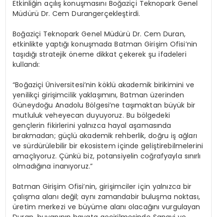
Etkinliğin
açılış
konuşmasını
Boğaziçi
Teknopark
Genel
Müdürü
Dr.
Cem
Duran
gerçekleştirdi.
Boğaziçi
Teknopark
Genel
Müdürü
Dr.
Cem
Duran,
etkinlikte
yaptığı
konuşmada
Batman Girişim Ofisi’nin
taşıdığı stratejik öneme dikkat çekerek şu ifadeleri
kullandı:
“Boğaziçi Üniversitesi’nin köklü akademik birikimini ve
yenilikçi girişimcilik yaklaşımını, Batman
üzerinden
Güneydoğu
Anadolu
Bölgesi’ne
taşımaktan
büyük
bir
mutluluk
ve
heyecan duyuyoruz. Bu bölgedeki
gençlerin fikirlerini yalnızca hayal aşamasında
bırakmadan; güçlü akademik rehberlik, doğru iş ağları
ve sürdürülebilir bir ekosistem içinde geliştirebilmelerini
amaçlıyoruz. Çünkü biz, potansiyelin coğrafyayla sınırlı
olmadığına inanıyoruz.”
Batman Girişim Ofisi’nin, girişimciler
için yalnızca
bir
çalışma alanı değil; aynı zamanda
bir buluşma
noktası,
üretim merkezi
ve
büyüme alanı
olacağını
vurgulayan
Duran,
bu
yapının hayata
geçirilmesinde
Sanayi
ve