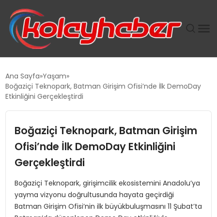
PLUS İNSAN KAYAKLARI
Ana Sayfa
Yaşam
Boğaziçi Teknopark, Batman Girişim Ofisi’nde İlk DemoDay
SUWEN’IN İSTIHDAM MODELI EKONOMIDE KADIN
Etkinliğini Gerçekleştirdi
GÜCÜNÜBÜYÜTÜYOR
Boğaziçi Teknopark, Batman Girişim
TANYER YAPI ZEMIN MÜHENDISLIĞINDE HEDEF
BÜYÜTTÜ
Ofisi’nde İlk DemoDay Etkinliğini
Gerçekleştirdi
TOROSLAR’DA PAZAR GERGİNLİĞİ!
Boğaziçi Teknopark, girişimcilik ekosistemini Anadolu’ya
yayma vizyonu doğrultusunda hayata geçirdiği
Batman Girişim Ofisi’nin ilk büyükbuluşmasını 11 Şubat’ta