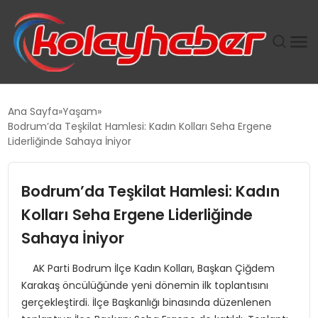
PLUS İNSAN KAYAKLARI
Ana Sayfa
Yaşam
Bodrum’da Teşkilat Hamlesi: Kadın Kolları Seha Ergene
SUWEN’IN İSTIHDAM MODELI EKONOMIDE KADIN
Liderliğinde Sahaya İniyor
GÜCÜNÜBÜYÜTÜYOR
Bodrum’da Teşkilat Hamlesi: Kadın
TANYER YAPI ZEMIN MÜHENDISLIĞINDE HEDEF
BÜYÜTTÜ
Kolları Seha Ergene Liderliğinde
Sahaya İniyor
TOROSLAR’DA PAZAR GERGİNLİĞİ!
AK Parti Bodrum İlçe Kadın Kolları, Başkan Çiğdem
Karakaş öncülüğünde yeni dönemin ilk toplantısını
gerçekleştirdi. İlçe Başkanlığı binasında düzenlenen