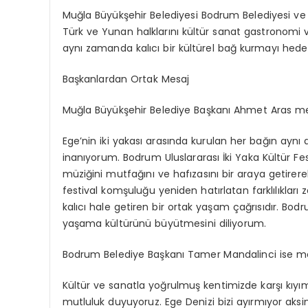
Muğla Büyükşehir Belediyesi Bodrum Belediyesi ve 
Türk ve Yunan halklarını kültür sanat gastronomi ve
aynı zamanda kalıcı bir kültürel bağ kurmayı hedef
Başkanlardan Ortak Mesaj
Muğla Büyükşehir Belediye Başkanı Ahmet Aras mes
Ege’nin iki yakası arasında kurulan her bağın aynı
inanıyorum. Bodrum Uluslararası İki Yaka Kültür Fes
müziğini mutfağını ve hafızasını bir araya getirer
festival komşuluğu yeniden hatırlatan farklılıklar
kalıcı hale getiren bir ortak yaşam çağrısıdır. Bod
yaşama kültürünü büyütmesini diliyorum.
Bodrum Belediye Başkanı Tamer Mandalinci ise mes
Kültür ve sanatla yoğrulmuş kentimizde karşı kıyı
mutluluk duyuyoruz. Ege Denizi bizi ayırmıyor aksi