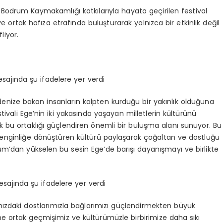
Bodrum Kaymakamlığı katkılarıyla hayata geçirilen festival
 ortak hafıza etrafında buluşturarak yalnızca bir etkinlik değil
liyor.
ajında şu ifadelere yer verdi
 denize bakan insanların kalpten kurduğu bir yakınlık olduğuna
tivali Ege’nin iki yakasında yaşayan milletlerin kültürünü
ek bu ortaklığı güçlendiren önemli bir buluşma alanı sunuyor. Bu
ı zenginliğe dönüştüren kültürü paylaşarak çoğaltan ve dostluğu
rum’dan yükselen bu sesin Ege’de barışı dayanışmayı ve birlikte
ajında şu ifadelere yer verdi
mızdaki dostlarımızla bağlarımızı güçlendirmekten büyük
ne ortak geçmişimiz ve kültürümüzle birbirimize daha sıkı