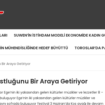
LARI
SUWEN’IN İSTIHDAM MODELI EKONOMIDE KADIN
MIN MÜHENDISLIĞINDE HEDEF BÜYÜTTÜ
TOROSLAR’DA PA
ir Araya Getiriyor
tluğunu Bir Araya Getiriyor
Ege’nin iki yakasından gelen kültürler müzikler ve lezzetler 8 –
luşuyor Ege’nin iki yakasından gelen kültürler müzikler ve
ynı sofrada buluşuyor festival 3 Haziran’da Kos ayağı ile devam