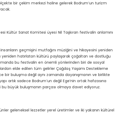
sı ölçekte bir çekim merkezi haline gelerek Bodrum’un turizm
yacak.
i Kültür Sanat Komitesi üyesi Nil Taşkıran festivalin anlamını
an insanların geçmişini mutfağını müziğini ve hikayesini yeniden
u yeniden hatırlatan kültürü paylaşarak çoğaltan ve dostluğu
 zamanda bu festivalin en önemli yönlerinden biri de sosyal
tlardan elde edilen tüm gelirler Çağdaş Yaşamı Destekleme
dece bir buluşma değil aynı zamanda dayanışmanın ve birlikte
yapı artık sadece Bodrum’un değil Ege’nin ortak hafızasına
i bu büyük buluşmanın parçası olmaya davet ediyoruz.
ler geleneksel lezzetler yerel üretimler ve iki yakanın kültürel