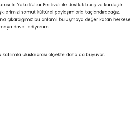
rası İki Yaka Kültür Festivali ile dostluk barış ve kardeşlik
şkilerimizi somut kültürel paylaşımlarla taçlandıracağız.
ön plana çıkardığımız bu anlamlı buluşmaya değer katan herkese
olmaya davet ediyorum.
ü katılımla uluslararası ölçekte daha da büyüyor.