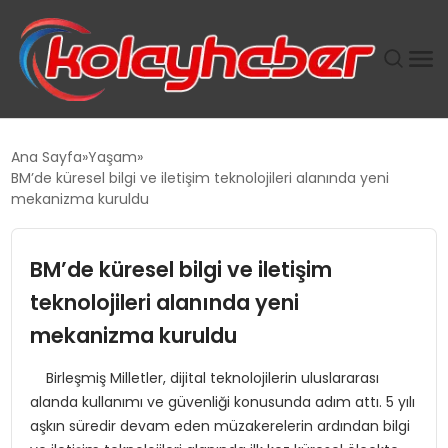
PLUS İNSAN KAYAKLARI
Ana Sayfa
Yaşam
BM’de küresel bilgi ve iletişim teknolojileri alanında yeni
SUWEN’IN İSTIHDAM MODELI EKONOMIDE KADIN
mekanizma kuruldu
GÜCÜNÜBÜYÜTÜYOR
BM’de küresel bilgi ve iletişim
TANYER YAPI ZEMIN MÜHENDISLIĞINDE HEDEF
BÜYÜTTÜ
teknolojileri alanında yeni
mekanizma kuruldu
TOROSLAR’DA PAZAR GERGİNLİĞİ!
Birleşmiş Milletler, dijital teknolojilerin uluslararası
alanda kullanımı ve güvenliği konusunda adım attı. 5 yılı
aşkın süredir devam eden müzakerelerin ardından bilgi