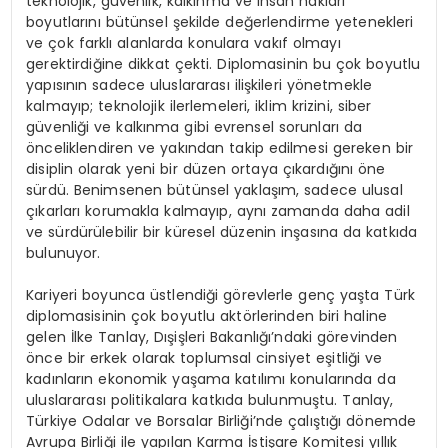
teknolojik, güvenlik, kalkınma ve insan hakları
boyutlarını bütünsel şekilde değerlendirme yetenekleri
ve çok farklı alanlarda konulara vakıf olmayı
gerektirdiğine dikkat çekti. Diplomasinin bu çok boyutlu
yapısının sadece uluslararası ilişkileri yönetmekle
kalmayıp; teknolojik ilerlemeleri, iklim krizini, siber
güvenliği ve kalkınma gibi evrensel sorunları da
önceliklendiren ve yakından takip edilmesi gereken bir
disiplin olarak yeni bir düzen ortaya çıkardığını öne
sürdü. Benimsenen bütünsel yaklaşım, sadece ulusal
çıkarları korumakla kalmayıp, aynı zamanda daha adil
ve sürdürülebilir bir küresel düzenin inşasına da katkıda
bulunuyor.
Kariyeri boyunca üstlendiği görevlerle genç yaşta Türk
diplomasisinin çok boyutlu aktörlerinden biri haline
gelen İlke Tanlay, Dışişleri Bakanlığı’ndaki görevinden
önce bir erkek olarak toplumsal cinsiyet eşitliği ve
kadınların ekonomik yaşama katılımı konularında da
uluslararası politikalara katkıda bulunmuştu. Tanlay,
Türkiye Odalar ve Borsalar Birliği’nde çalıştığı dönemde
Avrupa Birliği ile yapılan Karma İstişare Komitesi yıllık