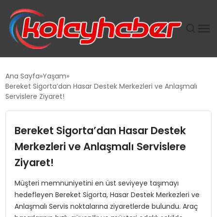
PLUS İNSAN KAYAKLARI
Ana Sayfa
Yaşam
Bereket Sigorta’dan Hasar Destek Merkezleri ve Anlaşmalı
SUWEN’IN İSTIHDAM MODELI EKONOMIDE KADIN
Servislere Ziyaret!
GÜCÜNÜBÜYÜTÜYOR
Bereket Sigorta’dan Hasar Destek
TANYER YAPI ZEMIN MÜHENDISLIĞINDE HEDEF
BÜYÜTTÜ
Merkezleri ve Anlaşmalı Servislere
Ziyaret!
TOROSLAR’DA PAZAR GERGİNLİĞİ!
Müşteri memnuniyetini en üst seviyeye taşımayı
hedefleyen Bereket Sigorta, Hasar Destek Merkezleri ve
Anlaşmalı Servis noktalarına ziyaretlerde bulundu. Araç