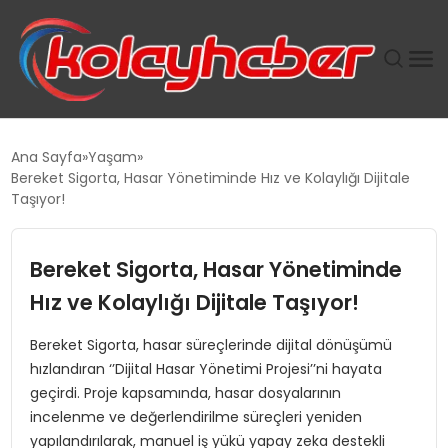
PLUS İNSAN KAYAKLARI
Ana Sayfa
Yaşam
Bereket Sigorta, Hasar Yönetiminde Hız ve Kolaylığı Dijitale
SUWEN’IN İSTIHDAM MODELI EKONOMIDE KADIN
Taşıyor!
GÜCÜNÜBÜYÜTÜYOR
Bereket Sigorta, Hasar Yönetiminde
TANYER YAPI ZEMIN MÜHENDISLIĞINDE HEDEF
BÜYÜTTÜ
Hız ve Kolaylığı Dijitale Taşıyor!
Bereket Sigorta, hasar süreçlerinde dijital dönüşümü
TOROSLAR’DA PAZAR GERGİNLİĞİ!
hızlandıran ‘’Dijital Hasar Yönetimi Projesi’’ni hayata
geçirdi. Proje kapsamında, hasar dosyalarının
incelenme ve değerlendirilme süreçleri yeniden
yapılandırılarak, manuel iş yükü yapay zeka destekli