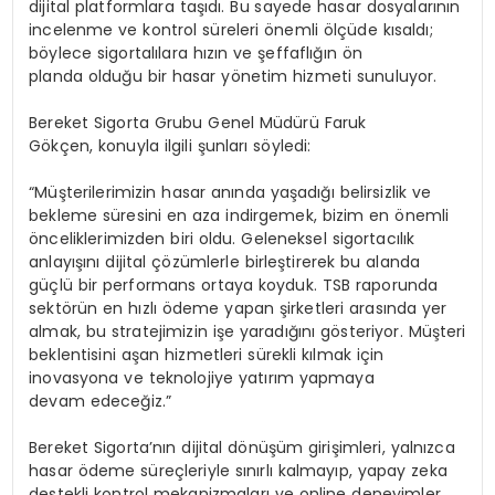
dijital platformlara taşıdı. Bu sayede hasar dosyalarının
incelenme ve kontrol süreleri önemli ölçüde kısaldı;
böylece sigortalılara hızın ve şeffaflığın ön
planda olduğu bir hasar yönetim hizmeti sunuluyor.
Bereket Sigorta Grubu Genel Müdürü Faruk
Gökçen
,
konuyla ilgili şunları söyledi:
“Müşterilerimizin hasar anında yaşadığı belirsizlik ve
bekleme süresini en aza indirgemek, bizim en önemli
önceliklerimizden biri oldu. Geleneksel sigortacılık
anlayışını dijital çözümlerle birleştirerek bu alanda
güçlü bir performans ortaya koyduk. TSB raporunda
sektörün en hızlı ödeme yapan şirketleri arasında yer
almak, bu stratejimizin işe yaradığını gösteriyor. Müşteri
beklentisini aşan hizmetleri sürekli kılmak için
inovasyona ve teknolojiye yatırım yapmaya
devam edeceğiz.”
Bereket Sigorta’nın dijital dönüşüm girişimleri, yalnızca
hasar ödeme süreçleriyle sınırlı kalmayıp, yapay zeka
destekli kontrol mekanizmaları ve online deneyimler