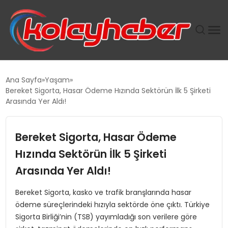
PLUS İNSAN KAYAKLARI
Ana Sayfa
Yaşam
Bereket Sigorta, Hasar Ödeme Hızında Sektörün İlk 5 Şirketi
SUWEN’IN İSTIHDAM MODELI EKONOMIDE KADIN
Arasında Yer Aldı!
GÜCÜNÜBÜYÜTÜYOR
Bereket Sigorta, Hasar Ödeme
TANYER YAPI ZEMIN MÜHENDISLIĞINDE HEDEF
BÜYÜTTÜ
Hızında Sektörün İlk 5 Şirketi
Arasında Yer Aldı!
TOROSLAR’DA PAZAR GERGİNLİĞİ!
Bereket Sigorta, kasko ve trafik branşlarında hasar
ödeme süreçlerindeki hızıyla sektörde öne çıktı. Türkiye
Sigorta Birliği’nin (TSB) yayımladığı son verilere göre