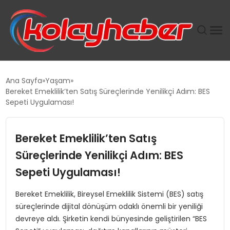
PLUS İNSAN KAYAKLARI
Ana Sayfa
Yaşam
Bereket Emeklilik’ten Satış Süreçlerinde Yenilikçi Adım: BES
SUWEN’IN İSTIHDAM MODELI EKONOMIDE KADIN
Sepeti Uygulaması!
GÜCÜNÜBÜYÜTÜYOR
Bereket Emeklilik’ten Satış
TANYER YAPI ZEMIN MÜHENDISLIĞINDE HEDEF
BÜYÜTTÜ
Süreçlerinde Yenilikçi Adım: BES
Sepeti Uygulaması!
TOROSLAR’DA PAZAR GERGİNLİĞİ!
Bereket Emeklilik, Bireysel Emeklilik Sistemi (BES) satış
süreçlerinde dijital dönüşüm odaklı önemli bir yeniliği
devreye aldı. Şirketin kendi bünyesinde geliştirilen “BES