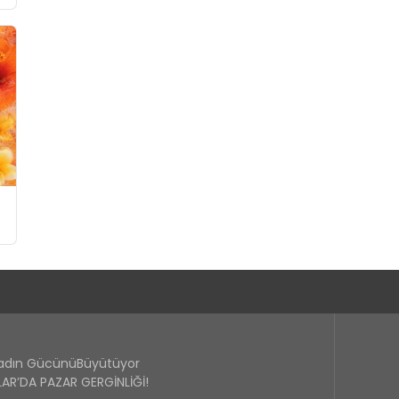
Kadın GücünüBüyütüyor
R’DA PAZAR GERGİNLİĞİ!