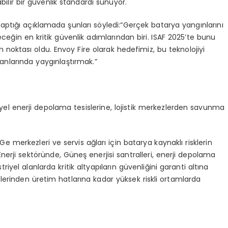
nabilir bir güvenlik standardı sunuyor.
yaptığı açıklamada şunları söyledi:“Gerçek batarya yangınlarını
eceğin en kritik güvenlik adımlarından biri. ISAF 2025’te bunu
m noktası oldu. Envoy Fire olarak hedefimiz, bu teknolojiyi
nlarında yaygınlaştırmak.”
iyel enerji depolama tesislerine, lojistik merkezlerden savunma
Ge merkezleri ve servis ağları için batarya kaynaklı risklerin
nerji sektöründe, Güneş enerjisi santralleri, enerji depolama
yel alanlarda kritik altyapıların güvenliğini garanti altına
lerinden üretim hatlarına kadar yüksek riskli ortamlarda