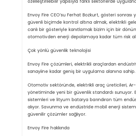
özelleştirilebilir yapısıyla farklı sektörlerde uygula
Envoy Fire CEO’su Ferhat Bozkurt, gösteri sonrası 
güvenli biçimde kontrol altına almak, elektrikli gel
canlı bir gösteriyle kanıtlamak bizim için bir dönü
otomotivden enerji depolamaya kadar tüm risk ala
Çok
yönlü güvenlik teknolojisi
Envoy Fire çözümleri, elektrikli araçlardan endüstr
sanayiine kadar geniş bir uygulama alanına sahip.
Otomotiv sektöründe, elektrikli araç üreticileri, Ar-
yönetiminde yeni bir güvenlik standardı sunuyor. E
sistemleri ve lityum batarya barındıran tüm endüstri
alıyor. Savunma ve endüstride mobil enerji sistem
güvenilir çözümler sağlıyor.
Envoy
Fire
h
akkında