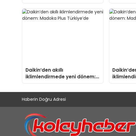
Isıtma Teknolojisinde ISO ve
TSSA Düzenleyici Onaylarını
Aldı
Daikin’den akıllı
Daikin’den
iklimlendirmede yeni dönem:
iklimlend
Madoka Plus Türkiye’de
Madoka Pl
Haberin Doğru Adresi