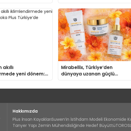
Madoka Plus Türkiye’de
 akıllı
Mirabellix, Türkiye’den
irmede yeni dönem:
dünyaya uzanan güçlü
us Türkiye’de
büyümesini sürdürüyor
Hakkımızda
Plus İnsan Kayakları
Suwen’in İstihdam Modeli Ekonomide 
Tanyer Yapı Zemin Mühendisliğinde Hedef Büyüttü
TOROSLA