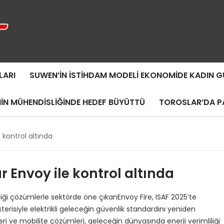
LARI
SUWEN’IN İSTIHDAM MODELI EKONOMIDE KADIN
MIN MÜHENDISLIĞINDE HEDEF BÜYÜTTÜ
TOROSLAR’DA PA
 kontrol altında
 Envoy ile kontrol altında
rdiği çözümlerle sektörde öne çıkanEnvoy Fire, ISAF 2025’te
erisiyle elektrikli geleceğin güvenlik standardını yeniden
leri ve mobilite çözümleri, geleceğin dünyasında enerji verimliliği