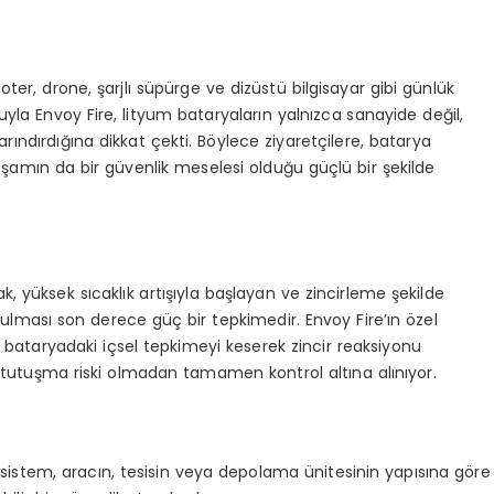
ter, drone, şarjlı süpürge ve dizüstü bilgisayar gibi günlük
uyla Envoy Fire, lityum bataryaların yalnızca sanayide değil,
rındırdığına dikkat çekti. Böylece ziyaretçilere, batarya
yaşamın da bir güvenlik meselesi olduğu güçlü bir şekilde
 yüksek sıcaklık artışıyla başlayan ve zincirleme şekilde
ulması son derece güç bir tepkimedir. Envoy Fire’ın özel
 bataryadaki içsel tepkimeyi keserek zincir reaksiyonu
utuşma riski olmadan tamamen kontrol altına alınıyor.
n sistem, aracın, tesisin veya depolama ünitesinin yapısına göre