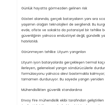
Günlük
hayatta görmezden gelinen risk
Gösteri alanında, gerçek bataryaların yanı sıra scoo
yaşamın olağan teknolojileri de sergilendi. Bu kurg
evde, ofiste ve sokakta da potansiyel bir tehlike ba
güvenliğinin yalnızca endüstriyel değil, gündelik 
hatırlatıldı.
Görü
n
meyen
t
ehlike
: Lityum yangınları
Lityum iyon bataryalarda gerçekleşen termal kaçak,
ilerleyen, geleneksel yangın söndürücülerle durdur
formülasyonu yalnızca alevi bastırmakla kalmıyor;
tamamen durduruyor. Bu sayede yangın yeniden t
Mühendislikten
g
üvenlik
s
tandar
d
ına
Envoy Fire mühendislik ekibi tarafından geliştirile