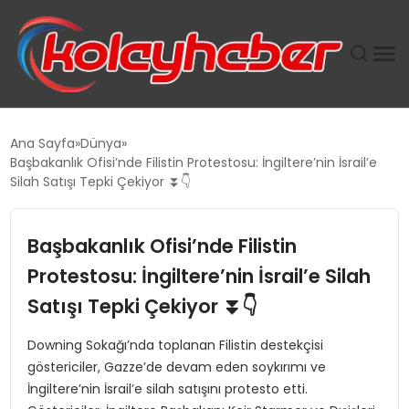
PLUS İNSAN KAYAKLARI
Ana Sayfa
Dünya
Başbakanlık Ofisi’nde Filistin Protestosu: İngiltere’nin İsrail’e
SUWEN’IN İSTIHDAM MODELI EKONOMIDE KADIN
Silah Satışı Tepki Çekiyor ⏬👇
GÜCÜNÜBÜYÜTÜYOR
Başbakanlık Ofisi’nde Filistin
TANYER YAPI ZEMIN MÜHENDISLIĞINDE HEDEF
BÜYÜTTÜ
Protestosu: İngiltere’nin İsrail’e Silah
Satışı Tepki Çekiyor ⏬👇
TOROSLAR’DA PAZAR GERGİNLİĞİ!
Downing Sokağı’nda toplanan Filistin destekçisi
göstericiler, Gazze’de devam eden soykırımı ve
İngiltere’nin İsrail’e silah satışını protesto etti.