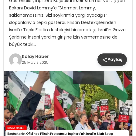
Göstericiler, İngiltere Başbakanı Keir Starmer ve Dışişleri
Bakanı David Lammy’e “Starmer, Lammy,
saklanamazsınız. Sizi soykırımla yargılayacağız”
sloganlarıyla tepki gösterdi. Filistin Destekçilerinden
İsrail’e Tepki Filistin destekçisi binlerce kişi, İsrail’in Gazze
Şeridi’ne insani yardım girişine izin vermemesine de
büyük tepki…
Kolay Haber
Paylaş
25 Mayıs 2025