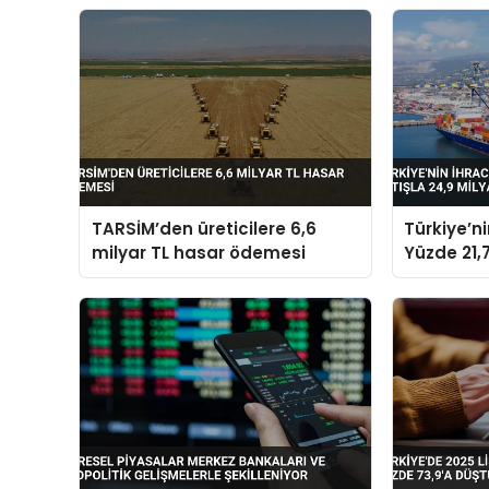
TARSİM’den üreticilere 6,6
Türkiye’n
milyar TL hasar ödemesi
Yüzde 21,7
Dolara Ul