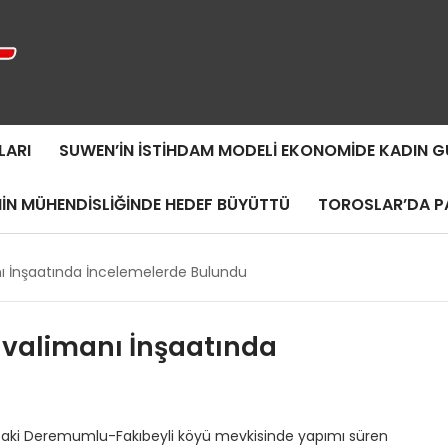
LARI
SUWEN’IN İSTIHDAM MODELI EKONOMIDE KADIN
MIN MÜHENDISLIĞINDE HEDEF BÜYÜTTÜ
TOROSLAR’DA PA
ı İnşaatında İncelemelerde Bulundu
avalimanı İnşaatında
ıktaki Deremumlu-Fakıbeyli köyü mevkisinde yapımı süren