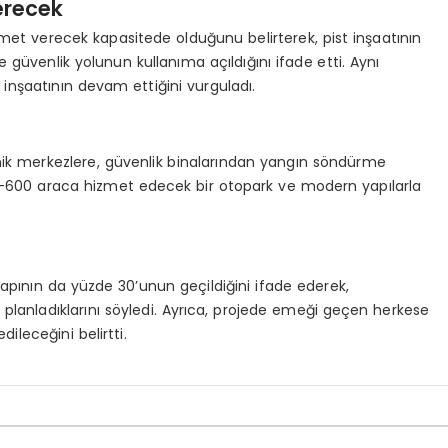
erecek
met verecek kapasitede olduğunu belirterek, pist inşaatının
e güvenlik yolunun kullanıma açıldığını ifade etti. Aynı
inşaatının devam ettiğini vurguladı.
ik merkezlere, güvenlik binalarından yangın söndürme
50-600 araca hizmet edecek bir otopark ve modern yapılarla
apının da yüzde 30’unun geçildiğini ifade ederek,
lanladıklarını söyledi. Ayrıca, projede emeği geçen herkese
dileceğini belirtti.