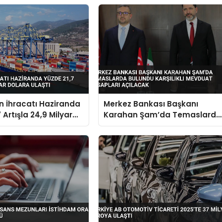
in İhracatı Haziranda
Merkez Bankası Başkanı
 Artışla 24,9 Milyar
Karahan Şam’da Temaslarda
aştı
Bulundu Karşılıklı Mevduat
Hesapları Açılacak