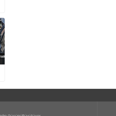
Kadın GücünüBüyütüyor