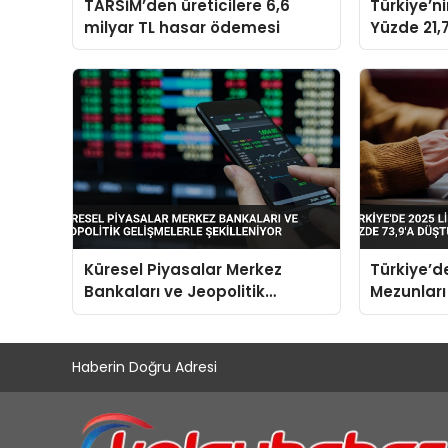
TARSİM’den üreticilere 6,6
Türkiye’n
milyar TL hasar ödemesi
Yüzde 21,7
Dolara Ul
Küresel Piyasalar Merkez
Türkiye’d
Bankaları ve Jeopolitik
Mezunları
Gelişmelerle Şekilleniyor
Yüzde 73,
Haberin Doğru Adresi