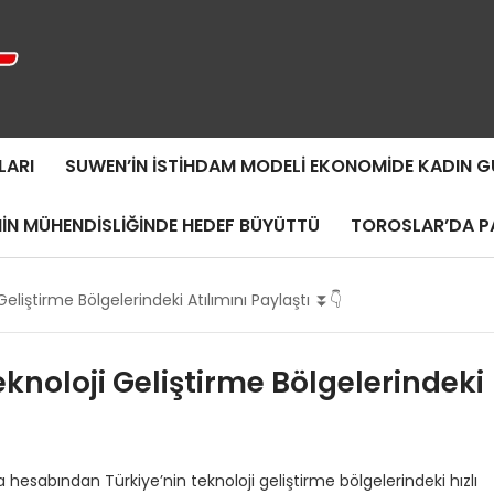
LARI
SUWEN’IN İSTIHDAM MODELI EKONOMIDE KADIN
MIN MÜHENDISLIĞINDE HEDEF BÜYÜTTÜ
TOROSLAR’DA PA
Geliştirme Bölgelerindeki Atılımını Paylaştı ⏬👇
eknoloji Geliştirme Bölgelerindeki
 hesabından Türkiye’nin teknoloji geliştirme bölgelerindeki hızlı