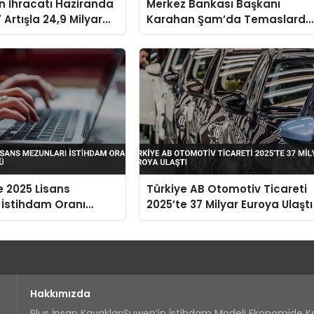
in İhracatı Haziranda
Merkez Bankası Başkanı
 Artışla 24,9 Milyar
Karahan Şam’da Temaslarda
aştı
Bulundu Karşılıklı Mevduat
Hesapları Açılacak
e 2025 Lisans
Türkiye AB Otomotiv Ticareti
 İstihdam Oranı
2025’te 37 Milyar Euroya Ulaştı
9’a Düştü
Hakkımızda
Plus İnsan Kayakları
Suwen’in İstihdam Modeli Ekonomide 