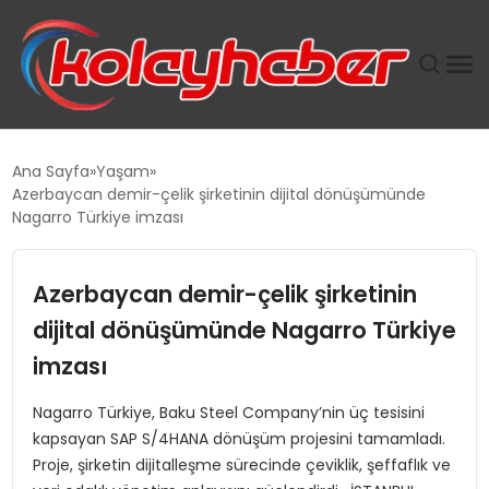
PLUS İNSAN KAYAKLARI
Ana Sayfa
Yaşam
Azerbaycan demir-çelik şirketinin dijital dönüşümünde
SUWEN’IN İSTIHDAM MODELI EKONOMIDE KADIN
Nagarro Türkiye imzası
GÜCÜNÜBÜYÜTÜYOR
Azerbaycan demir-çelik şirketinin
TANYER YAPI ZEMIN MÜHENDISLIĞINDE HEDEF
BÜYÜTTÜ
dijital dönüşümünde Nagarro Türkiye
imzası
TOROSLAR’DA PAZAR GERGİNLİĞİ!
Nagarro Türkiye, Baku Steel Company’nin üç tesisini
kapsayan SAP S/4HANA dönüşüm projesini tamamladı.
Proje, şirketin dijitalleşme sürecinde çeviklik, şeffaflık ve