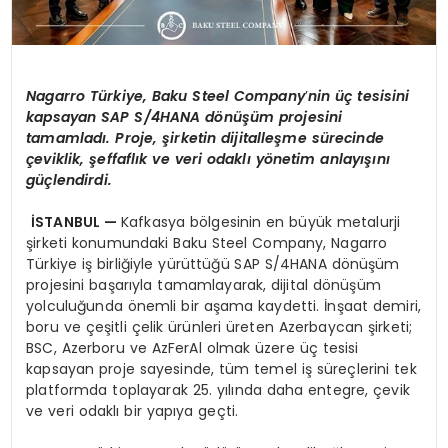
Nagarro
Türkiye, Baku Steel Company
’
nin üç tesisini
kapsayan SAP S/4HANA d
ö
nüşüm projesini
tamamladı. Proje, şirketin dijitalleşme sürecinde
çeviklik, şeffaflık ve veri odaklı y
ö
netim anlayışını
güçlendirdi.
İSTANBUL —
Kafkasya bölgesinin en büyük metalurji
şirketi konumundaki Baku Steel Company, Nagarro
Türkiye iş birliğiyle yürüttüğü SAP S/4HANA dönüşüm
projesini başarıyla tamamlayarak, dijital dönüşüm
yolculuğunda önemli bir aşama kaydetti. İnşaat demiri,
boru ve çeşitli çelik ürünleri üreten Azerbaycan şirketi;
BSC, Azerboru ve AzFerAl olmak üzere üç tesisi
kapsayan proje sayesinde, tüm temel iş süreçlerini tek
platformda toplayarak 25. yılında daha entegre, çevik
ve veri odaklı bir yapıya geçti.