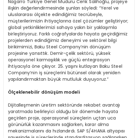
Nagarro Türkiye Genel Müdürü Cenk Salihoğlu, projeye
ilişkin değerlendirmesinde şunları söyledi: “Yerel ve
uluslararası ölçekte edindiğimiz tecrübeyle,
müşterilerimizin ihtiyaçlarına özel çözümler geliştiriyor;
global yetkinliklerimizi sahaya yakın bir yaklaşımla
birleştiriyoruz. Farklı coğrafyalarda hayata geçirdiğimiz
projelerden edindiğimiz deneyimi ve sektörel bilgi
birikimimizi, Baku Steel Company’nin dönüşüm
projesine yansıttık. Demir-çelik sektörü, yüksek
operasyonel karmaşıklık ve güçlü entegrasyon
ihtiyacıyla öne çıkıyor. 25. yaşını kutlayan Baku Steel
Company’nin iş süreçlerini bütünsel olarak yeniden
yapılandırmaktan büyük mutluluk duyuyoruz.”
Ölçeklenebilir
d
ö
nüşüm
modeli
Dijitalleşmenin üretim sektöründe rekabet avantajı
yaratmada belirleyici olduğu bir dönemde hayata
geçirilen proje, operasyonel süreçlerin uçtan uca
görünürlük kazanmasını sağlarken, karar alma
mekanizmalarını da hızlandırdı. SAP S/4HANA altyapısı
sayesinde iş süreçlerinde standardizasyon sağlanırken,