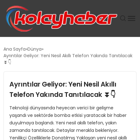
PLUS İNSAN KAYAKLARI
Ana Sayfa
Dünya
Ayrıntılar Geliyor: Yeni Nesil Akıllı Telefon Yakında Tanıtılacak
SUWEN’IN İSTIHDAM MODELI EKONOMIDE KADIN
⏬👇
GÜCÜNÜBÜYÜTÜYOR
Ayrıntılar Geliyor: Yeni Nesil Akıllı
TANYER YAPI ZEMIN MÜHENDISLIĞINDE HEDEF
BÜYÜTTÜ
Telefon Yakında Tanıtılacak ⏬👇
Teknoloji dünyasında heyecan verici bir gelişme
TOROSLAR’DA PAZAR GERGİNLİĞİ!
yaşandı ve sektörde bomba etkisi yaratacak bir haber
duyulmaya başlandı. Yeni nesil akıllı telefon, yakın
zamanda tanıtılacak. Detaylar merakla bekleniyor.
Yenilikçi Özelliklerle Donatılmış Yaklaşan yeni nesil akıllı