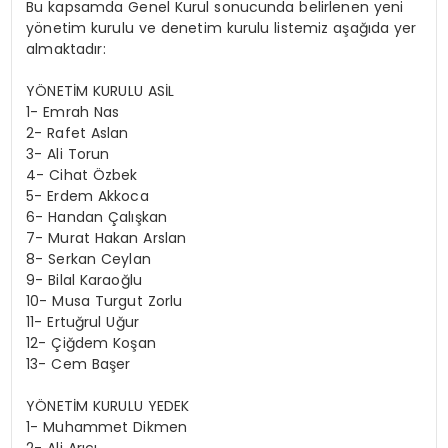
Bu kapsamda Genel Kurul sonucunda belirlenen yeni
yönetim kurulu ve denetim kurulu listemiz aşağıda yer
almaktadır:
YÖNETİM KURULU ASİL
1- Emrah Nas
2- Rafet Aslan
3- Ali Torun
4- Cihat Özbek
5- Erdem Akkoca
6- Handan Çalışkan
7- Murat Hakan Arslan
8- Serkan Ceylan
9- Bilal Karaoğlu
10- Musa Turgut Zorlu
11- Ertuğrul Uğur
12- Çiğdem Koşan
13- Cem Başer
YÖNETİM KURULU YEDEK
1- Muhammet Dikmen
2- Ali Arıcı