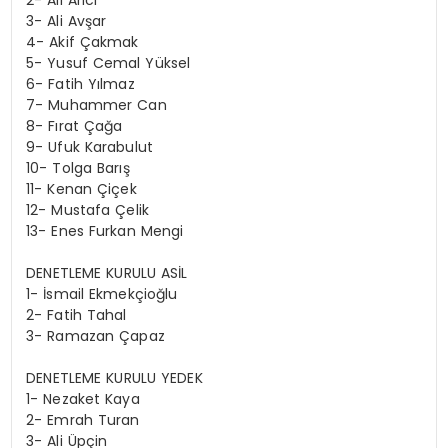
3- Ali Avşar
4- Akif Çakmak
5- Yusuf Cemal Yüksel
6- Fatih Yılmaz
7- Muhammer Can
8- Fırat Çağa
9- Ufuk Karabulut
10- Tolga Barış
11- Kenan Çiçek
12- Mustafa Çelik
13- Enes Furkan Mengi
DENETLEME KURULU ASİL
1- İsmail Ekmekçioğlu
2- Fatih Tahal
3- Ramazan Çapaz
DENETLEME KURULU YEDEK
1- Nezaket Kaya
2- Emrah Turan
3- Ali Üpçin