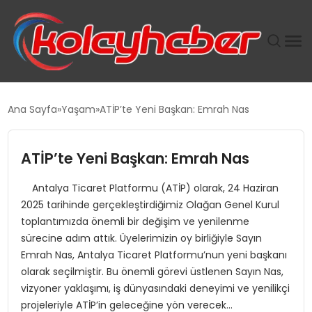
PLUS İNSAN KAYAKLARI
Ana Sayfa
Yaşam
ATİP’te Yeni Başkan: Emrah Nas
SUWEN’IN İSTIHDAM MODELI EKONOMIDE KADIN
GÜCÜNÜBÜYÜTÜYOR
ATİP’te Yeni Başkan: Emrah Nas
Antalya Ticaret Platformu (ATİP) olarak, 24 Haziran
TANYER YAPI ZEMIN MÜHENDISLIĞINDE HEDEF
2025 tarihinde gerçekleştirdiğimiz Olağan Genel Kurul
BÜYÜTTÜ
toplantımızda önemli bir değişim ve yenilenme
sürecine adım attık. Üyelerimizin oy birliğiyle Sayın
TOROSLAR’DA PAZAR GERGİNLİĞİ!
Emrah Nas, Antalya Ticaret Platformu’nun yeni başkanı
olarak seçilmiştir. Bu önemli görevi üstlenen Sayın Nas,
vizyoner yaklaşımı, iş dünyasındaki deneyimi ve yenilikçi
projeleriyle ATİP’in geleceğine yön verecek…