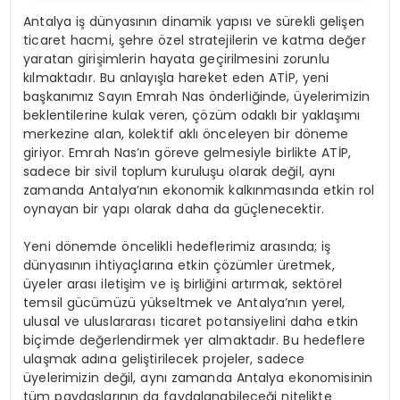
Antalya iş dünyasının dinamik yapısı ve sürekli gelişen
ticaret hacmi, şehre özel stratejilerin ve katma değer
yaratan girişimlerin hayata geçirilmesini zorunlu
kılmaktadır. Bu anlayışla hareket eden ATİP, yeni
başkanımız Sayın Emrah Nas önderliğinde, üyelerimizin
beklentilerine kulak veren, çözüm odaklı bir yaklaşımı
merkezine alan, kolektif aklı önceleyen bir döneme
giriyor. Emrah Nas’ın göreve gelmesiyle birlikte ATİP,
sadece bir sivil toplum kuruluşu olarak değil, aynı
zamanda Antalya’nın ekonomik kalkınmasında etkin rol
oynayan bir yapı olarak daha da güçlenecektir.
Yeni dönemde öncelikli hedeflerimiz arasında; iş
dünyasının ihtiyaçlarına etkin çözümler üretmek,
üyeler arası iletişim ve iş birliğini artırmak, sektörel
temsil gücümüzü yükseltmek ve Antalya’nın yerel,
ulusal ve uluslararası ticaret potansiyelini daha etkin
biçimde değerlendirmek yer almaktadır. Bu hedeflere
ulaşmak adına geliştirilecek projeler, sadece
üyelerimizin değil, aynı zamanda Antalya ekonomisinin
tüm paydaşlarının da faydalanabileceği nitelikte