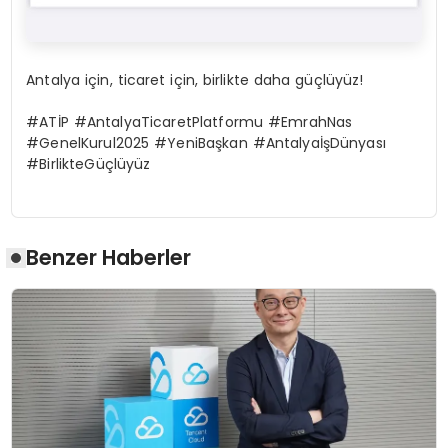
Antalya için, ticaret için, birlikte daha güçlüyüz!
#ATİP #AntalyaTicaretPlatformu #EmrahNas
#GenelKurul2025 #YeniBaşkan #AntalyaİşDünyası
#BirlikteGüçlüyüz
Benzer Haberler