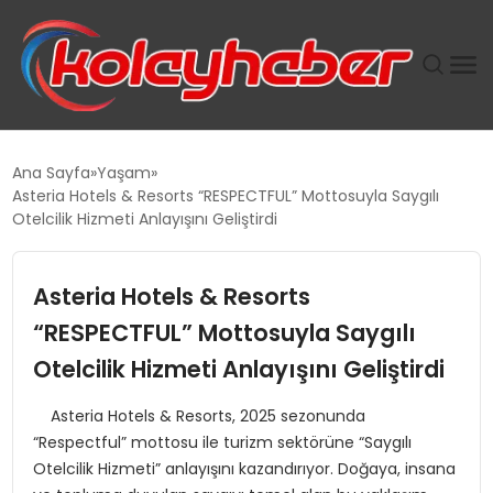
PLUS İNSAN KAYAKLARI
Ana Sayfa
Yaşam
Asteria Hotels & Resorts “RESPECTFUL” Mottosuyla Saygılı
SUWEN’IN İSTIHDAM MODELI EKONOMIDE KADIN
Otelcilik Hizmeti Anlayışını Geliştirdi
GÜCÜNÜBÜYÜTÜYOR
Asteria Hotels & Resorts
TANYER YAPI ZEMIN MÜHENDISLIĞINDE HEDEF
BÜYÜTTÜ
“RESPECTFUL” Mottosuyla Saygılı
Otelcilik Hizmeti Anlayışını Geliştirdi
TOROSLAR’DA PAZAR GERGİNLİĞİ!
Asteria Hotels & Resorts, 2025 sezonunda
“Respectful” mottosu ile turizm sektörüne “Saygılı
Otelcilik Hizmeti” anlayışını kazandırıyor. Doğaya, insana