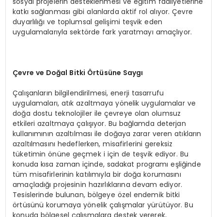
sosyal projelerin desteklenmesi ve eğitim faaliyetlerine
katkı sağlanması gibi alanlarda aktif rol alıyor. Çevre
duyarlılığı ve toplumsal gelişimi teşvik eden
uygulamalarıyla sektörde fark yaratmayı amaçlıyor.
Çevre ve Doğal Bitki Örtüsüne Saygı
Çalışanların bilgilendirilmesi, enerji tasarrufu
uygulamaları, atık azaltmaya yönelik uygulamalar ve
doğa dostu teknolojiler ile çevreye olan olumsuz
etkileri azaltmaya çalışıyor. Bu bağlamda deterjan
kullanımının azaltılması ile doğaya zarar veren atıkların
azaltılmasını hedeflerken, misafirlerini gereksiz
tüketimin önüne geçmek i için de teşvik ediyor. Bu
konuda kısa zaman içinde, sadakat programı eşliğinde
tüm misafirlerinin katılımıyla bir doğa korumasını
amaçladığı projesinin hazırlıklarına devam ediyor.
Tesislerinde bulunan, bölgeye özel endemik bitki
örtüsünü korumaya yönelik çalışmalar yürütüyor. Bu
konuda bölgesel çalışmalara destek vererek,