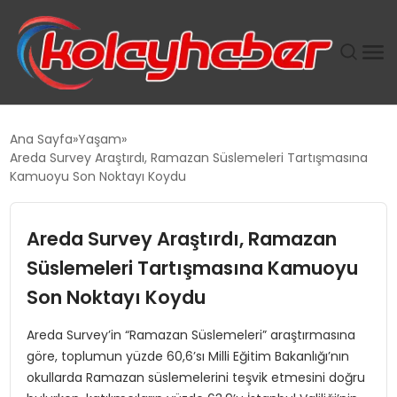
PLUS İNSAN KAYAKLARI
Ana Sayfa
Yaşam
Areda Survey Araştırdı, Ramazan Süslemeleri Tartışmasına
SUWEN’IN İSTIHDAM MODELI EKONOMIDE KADIN
Kamuoyu Son Noktayı Koydu
GÜCÜNÜBÜYÜTÜYOR
Areda Survey Araştırdı, Ramazan
TANYER YAPI ZEMIN MÜHENDISLIĞINDE HEDEF
BÜYÜTTÜ
Süslemeleri Tartışmasına Kamuoyu
Son Noktayı Koydu
TOROSLAR’DA PAZAR GERGİNLİĞİ!
Areda Survey’in “Ramazan Süslemeleri” araştırmasına
göre, toplumun yüzde 60,6’sı Milli Eğitim Bakanlığı’nın
okullarda Ramazan süslemelerini teşvik etmesini doğru