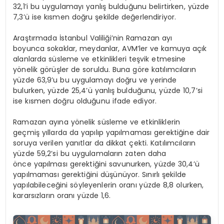
32,1’i bu uygulamayı yanlış bulduğunu belirtirken, yüzde
7,3’ü ise kısmen doğru şekilde değerlendiriyor.
Araştırmada İstanbul Valiliği’nin Ramazan ayı
boyunca sokaklar, meydanlar, AVM’ler ve kamuya açık
alanlarda süsleme ve etkinlikleri teşvik etmesine
yönelik görüşler de soruldu. Buna göre katılımcıların
yüzde 63,9’u bu uygulamayı doğru ve yerinde
bulurken, yüzde 25,4’ü yanlış bulduğunu, yüzde 10,7’si
ise kısmen doğru olduğunu ifade ediyor.
Ramazan ayına yönelik süsleme ve etkinliklerin
geçmiş yıllarda da yapılıp yapılmaması gerektiğine dair
soruya verilen yanıtlar da dikkat çekti. Katılımcıların
yüzde 59,2’si bu uygulamaların zaten daha
önce yapılması gerektiğini savunurken, yüzde 30,4’ü
yapılmaması gerektiğini düşünüyor. Sınırlı şekilde
yapılabileceğini söyleyenlerin oranı yüzde 8,8 olurken,
kararsızların oranı yüzde 1,6.