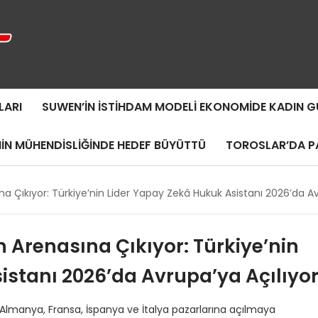
LARI
SUWEN’IN İSTIHDAM MODELI EKONOMIDE KADIN
MIN MÜHENDISLIĞINDE HEDEF BÜYÜTTÜ
TOROSLAR’DA PA
na Çıkıyor: Türkiye’nin Lider Yapay Zekâ Hukuk Asistanı 2026’da Av
h Arenasına Çıkıyor: Türkiye’nin
istanı 2026’da Avrupa’ya Açılıyo
a Almanya, Fransa, İspanya ve İtalya pazarlarına açılmaya