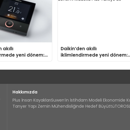
 akıllı
Daikin’den akıllı
irmede yeni dönem:
iklimlendirmede yeni dönem:
us Türkiye’de
Madoka Plus Türkiye’de
Hakkımızda
Plus İnsan Kayakları
Suwen’in İstihdam Modeli Ekonomide 
Tanyer Yapı Zemin Mühendisliğinde Hedef Büyüttü
TOROSLA