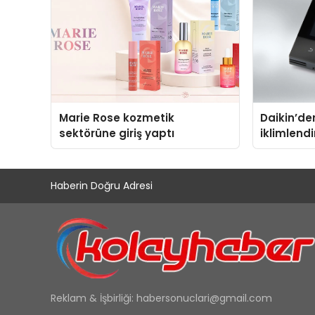
Marie Rose kozmetik
Daikin’den
sektörüne giriş yaptı
iklimlend
Madoka Pl
Haberin Doğru Adresi
Reklam & İşbirliği:
habersonuclari@gmail.com