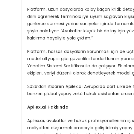
Platform, uzun dosyalarda kolay kaçan kritik detay
dilini öğrenerek terminolojiye uyum sağlayan kişisel
günlerce sürmesi yerine saniyeler içinde tamamlan
şöyle anlatıyor: “Avukatlar küçük bir detay için y
kaldırma hayaliyle yola çıktım.”
Platform, hassas dosyaların korunması için de uçt
model altyapısı gibi güvenlik standartlarının yanı sı
Yönetim Sistemi Sertifikası ile de çalışıyor. Ek ol
ekipleri, veriyi düzenli olarak denetleyerek model çı
2026’dan itibaren Apilex.ai Avrupa’da dört ülkede 
benzeri global yapay zekâ hukuk asistanları arasın
Apilex.ai Hakkında
Apilex.ai, avukatlar ve hukuk profesyonellerinin iş 
maliyetleri düşürmek amacıyla geliştirilmiş yapay z