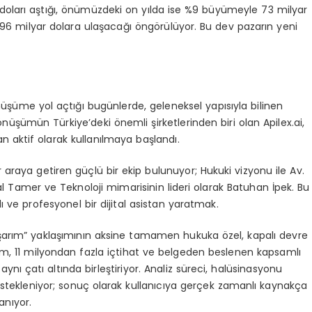
r doları aştığı, önümüzdeki on yılda ise %9 büyümeyle 73 milyar
 96 milyar dolara ulaşacağı öngörülüyor. Bu dev pazarın yeni
şüme yol açtığı bugünlerde, geleneksel yapısıyla bilinen
önüşümün Türkiye’deki önemli şirketlerinden biri olan Apilex.ai,
an aktif olarak kullanılmaya başlandı.
r araya getiren güçlü bir ekip bulunuyor; Hukuki vizyonu ile Av.
emal Tamer ve Teknoloji mimarisinin lideri olarak Batuhan İpek. Bu
lı ve profesyonel bir dijital asistan yaratmak.
koşarım” yaklaşımının aksine tamamen hukuka özel, kapalı devre
stem, 11 milyondan fazla içtihat ve belgeden beslenen kapsamlı
ynı çatı altında birleştiriyor. Analiz süreci, halüsinasyonu
stekleniyor; sonuç olarak kullanıcıya gerçek zamanlı kaynakça
anıyor.