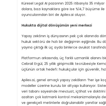
Küresel Legal AI pazarının 2025 itibarıyla 35 milya
dolara, bazı kaynaklara göre ise %14,7 büyüme ile
oyuncularından biri de Apilex.ai oluyor.
Hukukta dijital d
ö
nüşümün yeni merkezi
Yapay zekânın iş dünyasının pek çok alanında dönü
hukuk sektörü de hızlı bir değişimin eşiğinde. Bu d
yayına çıktığı ilk üç ayda binlerce avukat tarafınd
Platformun arkasında, üç farklı uzmanlık alanını bi
Cebrail Ergül, 25 yıllık girişimcilik tecrübesiyle K
üçlünün ortak hedefi: hukukçular için güvenilir, hız
Apilex.ai, genel amaçlı yapay zekâların “her işe 
modeller üzerine kurulu bir altyapı kullanıyor. Si
veri tabanı sayesinde mevzuat, içtihat ve doktrini a
azaltan çok katmanlı kontrol mekanizmalarıyla de
ve gerekçeli metinlerle doğrulanabilir yanıtlar sağl