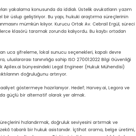
ları yakalama konusunda da iddialı. Üstelik avukatların yazım
 bir üslup geliştiriyor. Bu yapı, hukuki araştırma süreçlerinin
masını mümkün kılıyor. Kurucu Ortak Av. Cebrail Ergül, süreci
üzlerce klasörü taramak zorunda kalıyordu. Bu kaybı ortadan
an uca şifreleme, lokal sunucu seçenekleri, kapalı devre
ra, uluslararası tanınırlığa sahip ISO 27001:2022 Bilgi Güvenliği
arak Apilex.ai bünyesindeki Legal Engineer (Hukuk Mühendisi)
ktılarının doğruluğunu artırıyor.
faaliyet göstermeye hazırlanıyor. Hedef; Harvey.ai, Legora ve
da güçlü bir alternatif olarak yer almak.
süreçlerini hızlandırmak, doğruluk seviyesini artırmak ve
ekâ tabanlı bir hukuk asistanıdır. İçtihat arama, belge üretimi,