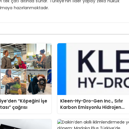
levi tek çatı altında sunar. Türkiye’nin lider yapay zekâ hukuk
ılmaya hazırlanmaktadır.
iye’den “Köpeğini İşe
Kleen-Hy-Dro-Gen Inc., Sıfır
tası” çağrısı
Karbon Emisyonlu Hidrojen
Isıtma Teknolojisinde ISO ve
TSSA Düzenleyici Onaylarını
Aldı