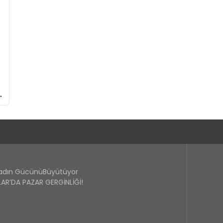
Kadın GücünüBüyütüyor
R’DA PAZAR GERGİNLİĞİ!