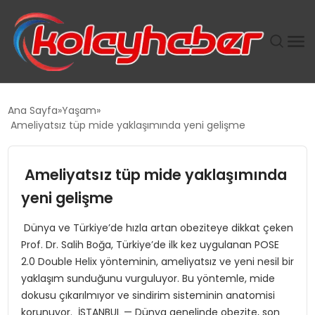
PLUS İNSAN KAYAKLARI
Ana Sayfa
Yaşam
Ameliyatsız tüp mide yaklaşımında yeni gelişme
SUWEN’IN İSTIHDAM MODELI EKONOMIDE KADIN
GÜCÜNÜBÜYÜTÜYOR
Ameliyatsız tüp mide yaklaşımında
TANYER YAPI ZEMIN MÜHENDISLIĞINDE HEDEF
yeni gelişme
BÜYÜTTÜ
Dünya ve Türkiye’de hızla artan obeziteye dikkat çeken
Prof. Dr. Salih Boğa, Türkiye’de ilk kez uygulanan POSE
TOROSLAR’DA PAZAR GERGİNLİĞİ!
2.0 Double Helix yönteminin, ameliyatsız ve yeni nesil bir
yaklaşım sunduğunu vurguluyor. Bu yöntemle, mide
dokusu çıkarılmıyor ve sindirim sisteminin anatomisi
korunuyor. İSTANBUL — Dünya genelinde obezite, son