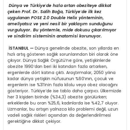
Dünya ve Türkiye
’
de hızla artan obeziteye dikkat
çeken Prof. Dr. Salih Boğa, Türkiye
’
de ilk kez
uygulanan POSE 2.0 Double Helix yönteminin,
ameliyatsız ve yeni nesil bir yaklaşım sunduğunu
vurguluyor. Bu yöntemle, mide dokusu çıkarılmıyor
ve sindirim sisteminin anatomisi korunuyor.
İSTANBUL —
Dünya genelinde obezite, son yıllarda en
hızlı artış gösteren sağlık sorunlarından biri olarak öne
çıkıyor. Dünya Sağlık Örgütü’ne göre, yetişkinlerde
obezite 1990’dan beri iki katından fazla artarken,
ergenlerde dört katına çıktı. Araştırmalar, 2050 yılına
kadar dünya yetişkin nüfusunun %60’ının, çocuk ve
ergenlerin ise %31’inin fazla kilolu veya obez olacağını
gösteriyor. Türkiye’de ise tablo daha çarpıcı. Ülkemizde
her 3 kişiden birinde (%34,3) obezite görülürken;
erkeklerde bu oran %25,6, kadınlarda ise %42,7 oluyor.
Uzmanlar, bu artışın yalnızca kilo problemi değil, uzun
vadeli sağlık riskleri açısından da değerlendirilmesi
gerektiğine dikkat çekiyor.