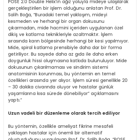
POSE 2.0 Double Helix’in ağız yoluyla mideye ulaşılarak
gerçekleştirilen bir işlem olduğunu anlatan Prof. Dr.
Salih Boğa, “Buradaki temel yaklaşım, mideyi
kesmeden ve herhangi bir organ dokusunu
çıkarmadan, mide hacmini içeriden uygulanan özel
dikiş ve katlama teknikleriyle azaltmaktır. İşlem
sırasında karın bölgesinde herhangi bir kesi yapılmıyor.
Mide, spiral katlama prensibiyle daha dar bir forma
getiriliyor. Bu sayede daha az gıda ile daha erken
doygunluk hissi oluşmasına katkıda bulunuluyor. Mide
dokusunun çıkarılmaması ve sindirim sistemi
anatomisinin korunması, bu yöntemin en temel
özellikleri arasında yer alıyor. İşlem süresi genellikle 20
– 30 dakika civarında oluyor ve hastalar günlük
yaşamlarına kısa sürede dönebiliyor” açıklamasını
yaptı.”
Uzun vadeli bir düzenleme olarak tercih ediliyor
Bu yöntemin, özellikle ameliyat fikrine mesafeli
yaklaşan hastalar için önemli bir alternatif
oluşturduğunu vurgulayan Prof. Dr. Salih Boğa, “POSE