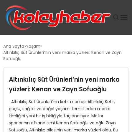
PLUS İNSAN KAYAKLARI
Ana Sayfa
Yaşam
Altınkılıç Süt Ürünleri’nin yeni marka yüzleri: Kenan ve Zayn
SUWEN’IN İSTIHDAM MODELI EKONOMIDE KADIN
Sofuoğlu
GÜCÜNÜBÜYÜTÜYOR
Altınkılıç Süt Ürünleri’nin yeni marka
TANYER YAPI ZEMIN MÜHENDISLIĞINDE HEDEF
BÜYÜTTÜ
yüzleri: Kenan ve Zayn Sofuoğlu
Altınkılıç Süt Ürünleri’nin kefir markası Altınkılıç Kefir,
TOROSLAR’DA PAZAR GERGİNLİĞİ!
güçlü, sağlıklı ve doğal yaşamı temsil eden marka
kimliğini yeni bir iş birliğiyle taçlandırıyor. Motor
sporlarının efsane ismi Kenan Sofuoğlu ve oğlu Zayn
Sofuoğlu, Altınkılıç ailesinin yeni marka yüzleri oldu. Bu