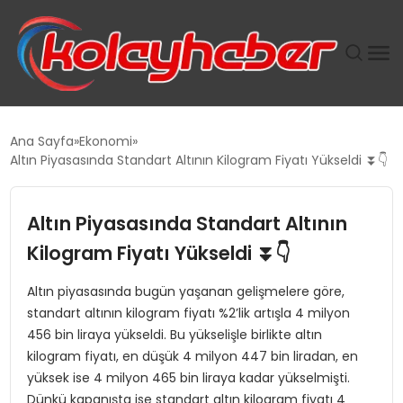
PLUS İNSAN KAYAKLARI
Ana Sayfa
Ekonomi
Altın Piyasasında Standart Altının Kilogram Fiyatı Yükseldi ⏬👇
SUWEN’IN İSTIHDAM MODELI EKONOMIDE KADIN
GÜCÜNÜBÜYÜTÜYOR
Altın Piyasasında Standart Altının
TANYER YAPI ZEMIN MÜHENDISLIĞINDE HEDEF
Kilogram Fiyatı Yükseldi ⏬👇
BÜYÜTTÜ
Altın piyasasında bugün yaşanan gelişmelere göre,
standart altının kilogram fiyatı %2’lik artışla 4 milyon
TOROSLAR’DA PAZAR GERGİNLİĞİ!
456 bin liraya yükseldi. Bu yükselişle birlikte altın
kilogram fiyatı, en düşük 4 milyon 447 bin liradan, en
yüksek ise 4 milyon 465 bin liraya kadar yükselmişti.
Dünkü kapanışta ise standart altın kilogram fiyatı 4