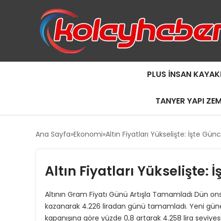
PLUS İNSAN KAYAK
TANYER YAPI ZE
Ana Sayfa
Ekonomi
Altın Fiyatları Yükselişte: İşte Gü
Altın Fiyatları Yükselişte:
Altının Gram Fiyatı Günü Artışla Tamamladı Dün ons fi
kazanarak 4.226 liradan günü tamamladı. Yeni güne d
kapanışına göre yüzde 0,8 artarak 4.258 lira seviyes