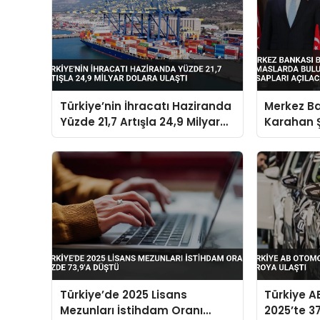
Türkiye’nin İhracatı Haziranda
Merkez B
Yüzde 21,7 Artışla 24,9 Milyar
Karahan 
Dolara Ulaştı
Bulundu K
Hesapları
Türkiye’de 2025 Lisans
Türkiye A
Mezunları İstihdam Oranı
2025’te 37