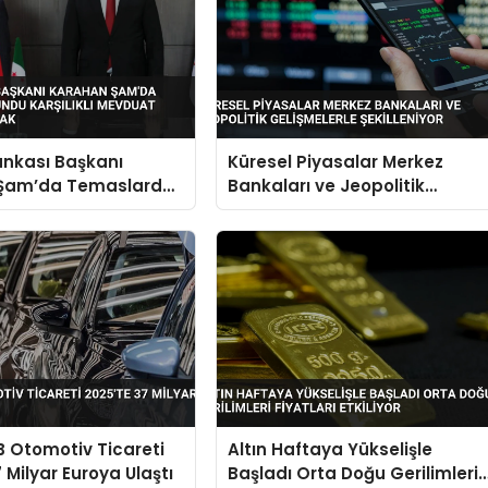
ankası Başkanı
Küresel Piyasalar Merkez
Şam’da Temaslarda
Bankaları ve Jeopolitik
arşılıklı Mevduat
Gelişmelerle Şekilleniyor
 Açılacak
B Otomotiv Ticareti
Altın Haftaya Yükselişle
 Milyar Euroya Ulaştı
Başladı Orta Doğu Gerilimleri