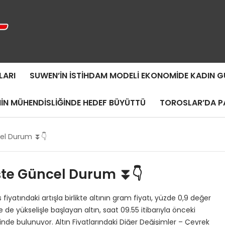
LARI
SUWEN’IN İSTIHDAM MODELI EKONOMIDE KADIN
MIN MÜHENDISLIĞINDE HEDEF BÜYÜTTÜ
TOROSLAR’DA PA
ncel Durum ⏬👇
 İşte Güncel Durum ⏬👇
yatındaki artışla birlikte altının gram fiyatı, yüzde 0,9 değer
e yükselişle başlayan altın, saat 09.55 itibarıyla önceki
inde bulunuyor. Altın Fiyatlarındaki Diğer Değişimler – Çeyrek