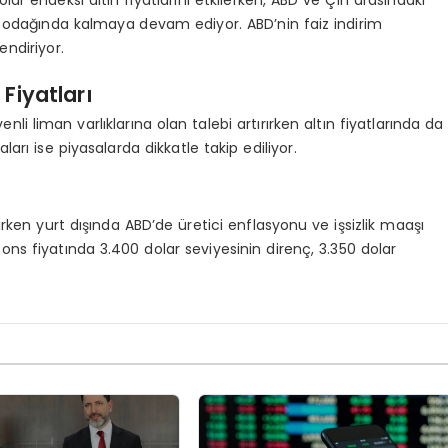
ar endeksi altın fiyatlarını etkilerken, ABD ve Çin arasındaki
rın odağında kalmaya devam ediyor. ABD’nin faiz indirim
endiriyor.
Fiyatları
i liman varlıklarına olan talebi artırırken altın fiyatlarında da
arı ise piyasalarda dikkatle takip ediliyor.
lirken yurt dışında ABD’de üretici enflasyonu ve işsizlik maaşı
ons fiyatında 3.400 dolar seviyesinin direnç, 3.350 dolar