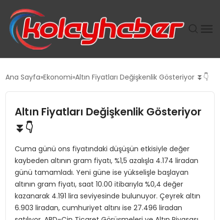
PLUS İNSAN KAYAKLARI
Ana Sayfa
Ekonomi
Altın Fiyatları Değişkenlik Gösteriyor ⏬👇
SUWEN’IN İSTIHDAM MODELI EKONOMIDE KADIN
GÜCÜNÜBÜYÜTÜYOR
Altın Fiyatları Değişkenlik Gösteriyor
⏬👇
TANYER YAPI ZEMIN MÜHENDISLIĞINDE HEDEF
BÜYÜTTÜ
Cuma günü ons fiyatındaki düşüşün etkisiyle değer
kaybeden altının gram fiyatı, %1,5 azalışla 4.174 liradan
TOROSLAR’DA PAZAR GERGİNLİĞİ!
günü tamamladı. Yeni güne ise yükselişle başlayan
altının gram fiyatı, saat 10.00 itibarıyla %0,4 değer
kazanarak 4.191 lira seviyesinde bulunuyor. Çeyrek altın
6.903 liradan, cumhuriyet altını ise 27.496 liradan
satılıyor. ABD-Çin Ticaret Görüşmeleri ve Altın Piyasası