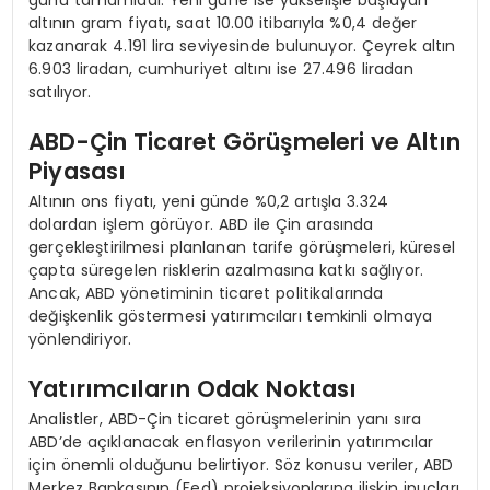
altının gram fiyatı, saat 10.00 itibarıyla %0,4 değer
kazanarak 4.191 lira seviyesinde bulunuyor. Çeyrek altın
6.903 liradan, cumhuriyet altını ise 27.496 liradan
satılıyor.
ABD-Çin Ticaret Görüşmeleri ve Altın
Piyasası
Altının ons fiyatı, yeni günde %0,2 artışla 3.324
dolardan işlem görüyor. ABD ile Çin arasında
gerçekleştirilmesi planlanan tarife görüşmeleri, küresel
çapta süregelen risklerin azalmasına katkı sağlıyor.
Ancak, ABD yönetiminin ticaret politikalarında
değişkenlik göstermesi yatırımcıları temkinli olmaya
yönlendiriyor.
Yatırımcıların Odak Noktası
Analistler, ABD-Çin ticaret görüşmelerinin yanı sıra
ABD’de açıklanacak enflasyon verilerinin yatırımcılar
için önemli olduğunu belirtiyor. Söz konusu veriler, ABD
Merkez Bankasının (Fed) projeksiyonlarına ilişkin ipuçları