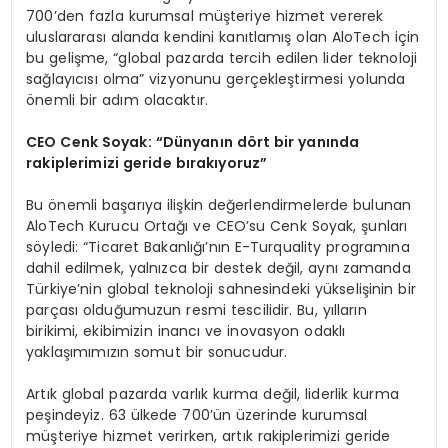
700’den fazla kurumsal müşteriye hizmet vererek
uluslararası alanda kendini kanıtlamış olan AloTech için
bu gelişme, “global pazarda tercih edilen lider teknoloji
sağlayıcısı olma” vizyonunu gerçekleştirmesi yolunda
önemli bir adım olacaktır.
CEO Cenk Soyak: “Dünyanın d
ö
rt bir yanında
rakiplerimizi geride bırakıyoruz”
Bu önemli başarıya ilişkin değerlendirmelerde bulunan
AloTech Kurucu Ortağı ve CEO’su Cenk Soyak, şunları
söyledi: “Ticaret Bakanlığı’nın E-Turquality programına
dahil edilmek, yalnızca bir destek değil, aynı zamanda
Türkiye’nin global teknoloji sahnesindeki yükselişinin bir
parçası olduğumuzun resmi tescilidir. Bu, yılların
birikimi, ekibimizin inancı ve inovasyon odaklı
yaklaşımımızın somut bir sonucudur.
Artık global pazarda varlık kurma değil, liderlik kurma
peşindeyiz. 63 ülkede 700’ün üzerinde kurumsal
müşteriye hizmet verirken, artık rakiplerimizi geride