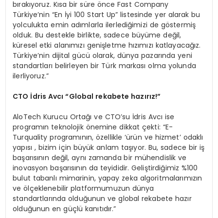
bırakıyoruz. Kısa bir süre önce Fast Company
Türkiye’nin “En İyi 100 Start Up” listesinde yer alarak bu
yolculukta emin adımlarla ilerlediğimizi de göstermiş
olduk. Bu destekle birlikte, sadece büyüme değil,
küresel etki alanımızı genişletme hızımızı katlayacağız.
Türkiye’nin dijital gücü olarak, dünya pazarında yeni
standartları belirleyen bir Türk markası olma yolunda
ilerliyoruz.”
C
TO
İdris Avcı “Global rekabete hazırı
z!
”
AloTech Kurucu Ortağı ve CTO’su İdris Avcı ise
programın teknolojik önemine dikkat çekti: “E-
Turquality programının, özellikle ‘ürün ve hizmet’ odaklı
yapısı , bizim için büyük anlam taşıyor. Bu, sadece bir iş
başarısının değil, aynı zamanda bir mühendislik ve
inovasyon başarısının da teyididir. Geliştirdiğimiz %100
bulut tabanlı mimarinin, yapay zeka algoritmalarımızın
ve ölçeklenebilir platformumuzun dünya
standartlarında olduğunun ve global rekabete hazır
olduğunun en güçlü kanıtıdır.”