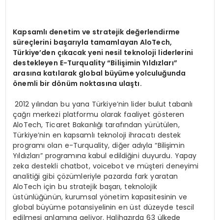
Kapsamlı denetim ve stratejik değerlendirme
süreçlerini başarıyla tamamlayan AloTech,
Türkiye’den çıkacak yeni nesil teknoloji liderlerini
destekleyen E-Turquality “Bilişimin Yıldızları”
arasına katılarak global büyüme yolculuğunda
ö
nemli bir d
ö
nüm noktasına ulaştı.
2012 yılından bu yana Türkiye’nin lider bulut tabanlı
çağrı merkezi platformu olarak faaliyet gösteren
AloTech, Ticaret Bakanlığı tarafından yürütülen,
Türkiye’nin en kapsamlı teknoloji ihracatı destek
programı olan e-Turquality, diğer adıyla “Bilişimin
Yıldızları” programına kabul edildiğini duyurdu. Yapay
zeka destekli chatbot, voicebot ve müşteri deneyimi
analitiği gibi çözümleriyle pazarda fark yaratan
AloTech için bu stratejik başarı, teknolojik
üstünlüğünün, kurumsal yönetim kapasitesinin ve
global büyüme potansiyelinin en üst düzeyde tescil
edilmesi anlamına geliyor. Halihazırda 63 ülkede