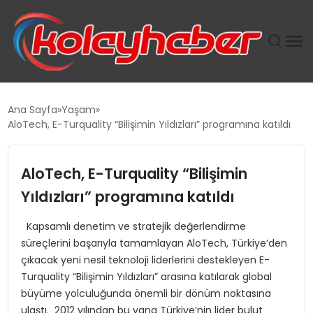
PLUS İNSAN KAYAKLARI
Ana Sayfa
Yaşam
AloTech, E-Turquality “Bilişimin Yıldızları” programına katıldı
SUWEN’IN İSTIHDAM MODELI EKONOMIDE KADIN
GÜCÜNÜBÜYÜTÜYOR
AloTech, E-Turquality “Bilişimin
TANYER YAPI ZEMIN MÜHENDISLIĞINDE HEDEF
Yıldızları” programına katıldı
BÜYÜTTÜ
Kapsamlı denetim ve stratejik değerlendirme
süreçlerini başarıyla tamamlayan AloTech, Türkiye’den
TOROSLAR’DA PAZAR GERGİNLİĞİ!
çıkacak yeni nesil teknoloji liderlerini destekleyen E-
Turquality “Bilişimin Yıldızları” arasına katılarak global
büyüme yolculuğunda önemli bir dönüm noktasına
ulaştı. 2012 yılından bu yana Türkiye’nin lider bulut