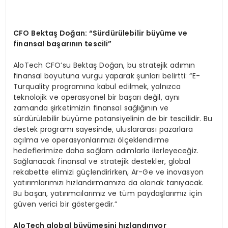
CFO Bektaş Doğ
an: “S
ürdürülebilir büyüme ve
finansal başarının t
escili”
AloTech CFO’su Bektaş Doğan, bu stratejik adımın
finansal boyutuna vurgu yaparak şunları belirtti: “E-
Turquality programına kabul edilmek, yalnızca
teknolojik ve operasyonel bir başarı değil, aynı
zamanda şirketimizin finansal sağlığının ve
sürdürülebilir büyüme potansiyelinin de bir tescilidir. Bu
destek programı sayesinde, uluslararası pazarlara
açılma ve operasyonlarımızı ölçeklendirme
hedeflerimize daha sağlam adımlarla ilerleyeceğiz.
Sağlanacak finansal ve stratejik destekler, global
rekabette elimizi güçlendirirken, Ar-Ge ve inovasyon
yatırımlarımızı hızlandırmamıza da olanak tanıyacak.
Bu başarı, yatırımcılarımız ve tüm paydaşlarımız için
güven verici bir göstergedir.”
A
loTech
global büyümesini hızlandırıyor