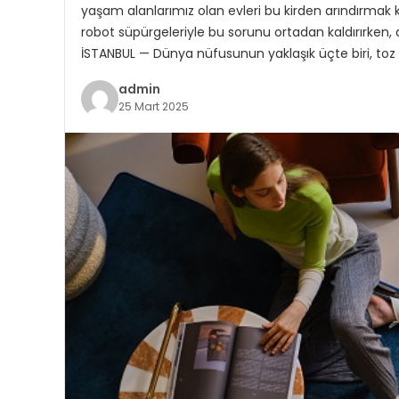
yaşam alanlarımız olan evleri bu kirden arındırmak kri
robot süpürgeleriyle bu sorunu ortadan kaldırırken, 
İSTANBUL — Dünya nüfusunun yaklaşık üçte biri, toz a
admin
25 Mart 2025