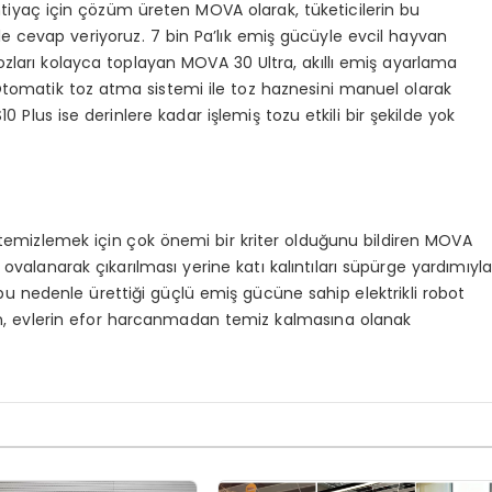
r ihtiyaç için çözüm üreten MOVA olarak, tüketicilerin bu
yle cevap veriyoruz. 7 bin Pa’lık emiş gücüyle evcil hayvan
tozları kolayca toplayan MOVA 30 Ultra, akıllı emiş ayarlama
r. Otomatik toz atma sistemi ile toz haznesini manuel olarak
Plus ise derinlere kadar işlemiş tozu etkili bir şekilde yok
ı temizlemek için çok önemi bir kriter olduğunu bildiren MOVA
 ovalanarak çıkarılması yerine katı kalıntıları süpürge yardımıyl
u nedenle ürettiği güçlü emiş gücüne sahip elektrikli robot
ırken, evlerin efor harcanmadan temiz kalmasına olanak