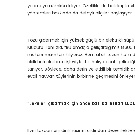
yapmayı mümkün kılıyor. Özellikle de halı kaplı evl
yöntemleri hakkında da detaylı bilgiler paylaşıyor.
Tozu gidermek için yüksek güçlü bir elektrikli süp
Müdürü Toni Xia, “Bu amaçla geliştirdiğimiz 8.300
mekanı mümkün kılıyoruz. Hem ufak tozun hem de
akıllı halı algılama işleviyle, bir halıya denk ge
tanıyor. Böylece, daha derin ve etkili bir temizlik a
evcil hayvan tüylerinin birbirine geçmesini önleyere
“Lekeleri çıkarmak için önce katı kalıntıları sü
Evin tozdan arındırılmasının ardından dezenfekte