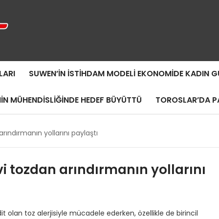
LARI
SUWEN’IN İSTIHDAM MODELI EKONOMIDE KADIN
MIN MÜHENDISLIĞINDE HEDEF BÜYÜTTÜ
TOROSLAR’DA PA
 arındırmanın yollarını paylaştı
evi tozdan arındırmanın yollarını
lan toz alerjisiyle mücadele ederken, özellikle de birincil