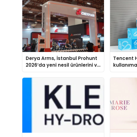
Derya Arms, İstanbul Prohunt
Tencent 
2026’da yeni nesil ürünlerini ve
kullanım
global marka vizyonunu
sergiledi