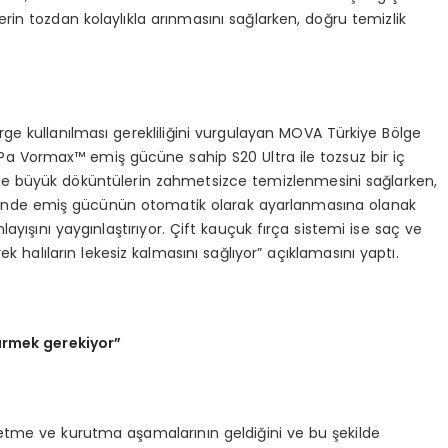
erin tozdan kolaylıkla arınmasını sağlarken, doğru temizlik
ürge kullanılması gerekliliğini vurgulayan MOVA Türkiye Bölge
 Pa Vormax™ emiş gücüne sahip S20 Ultra ile tozsuz bir iç
 büyük döküntülerin zahmetsizce temizlenmesini sağlarken,
lindiğinde emiş gücünün otomatik olarak ayarlanmasına olanak
nlayışını yaygınlaştırıyor. Çift kauçuk fırça sistemi ise saç ve
k halıların lekesiz kalmasını sağlıyor” açıklamasını yaptı.
pürmek gerekiyor”
 etme ve kurutma aşamalarının geldiğini ve bu şekilde