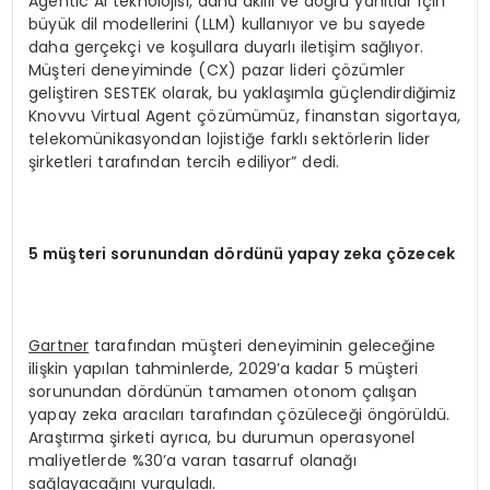
Agentic AI teknolojisi, daha akıllı ve doğru yanıtlar için
büyük dil modellerini (LLM) kullanıyor ve bu sayede
daha gerçekçi ve koşullara duyarlı iletişim sağlıyor.
Müşteri deneyiminde (CX) pazar lideri çözümler
geliştiren SESTEK olarak, bu yaklaşımla güçlendirdiğimiz
Knovvu Virtual Agent çözümümüz, finanstan sigortaya,
telekomünikasyondan lojistiğe farklı sektörlerin lider
şirketleri tarafından tercih ediliyor” dedi.
5 müşteri sorunundan dördünü yapay zeka çözecek
Gartner
tarafından müşteri deneyiminin geleceğine
ilişkin yapılan tahminlerde, 2029’a kadar 5 müşteri
sorunundan dördünün tamamen otonom çalışan
yapay zeka aracıları tarafından çözüleceği öngörüldü.
Araştırma şirketi ayrıca, bu durumun operasyonel
maliyetlerde %30’a varan tasarruf olanağı
sağlayacağını vurguladı.