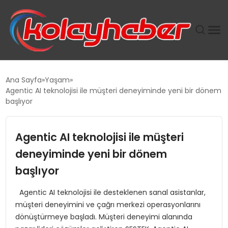
PLUS İNSAN KAYAKLARI
Ana Sayfa
Yaşam
Agentic AI teknolojisi ile müşteri deneyiminde yeni bir dönem
SUWEN’IN İSTIHDAM MODELI EKONOMIDE KADIN
başlıyor
GÜCÜNÜBÜYÜTÜYOR
Agentic AI teknolojisi ile müşteri
TANYER YAPI ZEMIN MÜHENDISLIĞINDE HEDEF
BÜYÜTTÜ
deneyiminde yeni bir dönem
başlıyor
TOROSLAR’DA PAZAR GERGİNLİĞİ!
Agentic AI teknolojisi ile desteklenen sanal asistanlar,
müşteri deneyimini ve çağrı merkezi operasyonlarını
dönüştürmeye başladı. Müşteri deneyimi alanında