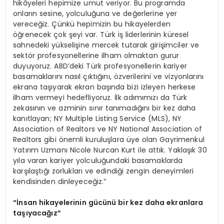
hikâyeleri hepimize umut veriyor. Bu programda
onların sesine, yolculuğuna ve değerlerine yer
vereceğiz. Çünkü hepimizin bu hikayelerden
öğrenecek çok şeyi var. Türk iş liderlerinin küresel
sahnedeki yükselişine mercek tutarak girişimciler ve
sektör profesyonellerine ilham olmaktan gurur
duyuyoruz. ABD’deki Türk profesyonellerin kariyer
basamaklarını nasıl çıktığını, özverilerini ve vizyonlarını
ekrana taşıyarak ekran başında bizi izleyen herkese
ilham vermeyi hedefliyoruz. İlk adımımızı da Türk
zekasının ve azminin sınır tanımadığını bir kez daha
kanıtlayan; NY Multiple Listing Service (MLS), NY
Association of Realtors ve NY National Association of
Realtors gibi önemli kuruluşlara üye olan Gayrimenkul
Yatırım Uzmanı Nicole Nurcan Kurt ile attık. Yaklaşık 30
yıla varan kariyer yolculuğundaki basamaklarda
karşılaştığı zorlukları ve edindiği zengin deneyimleri
kendisinden dinleyeceğiz.”
“İnsan hikayelerinin gücünü bir kez daha ekranlara
taşıyacağız”