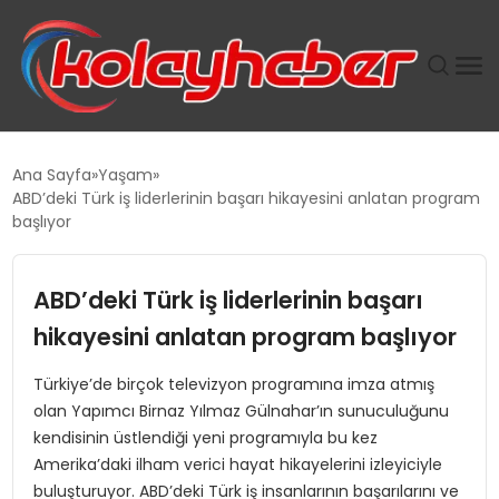
PLUS İNSAN KAYAKLARI
Ana Sayfa
Yaşam
ABD’deki Türk iş liderlerinin başarı hikayesini anlatan program
SUWEN’IN İSTIHDAM MODELI EKONOMIDE KADIN
başlıyor
GÜCÜNÜBÜYÜTÜYOR
ABD’deki Türk iş liderlerinin başarı
TANYER YAPI ZEMIN MÜHENDISLIĞINDE HEDEF
BÜYÜTTÜ
hikayesini anlatan program başlıyor
Türkiye’de birçok televizyon programına imza atmış
TOROSLAR’DA PAZAR GERGİNLİĞİ!
olan Yapımcı Birnaz Yılmaz Gülnahar’ın sunuculuğunu
kendisinin üstlendiği yeni programıyla bu kez
Amerika’daki ilham verici hayat hikayelerini izleyiciyle
buluşturuyor. ABD’deki Türk iş insanlarının başarılarını ve