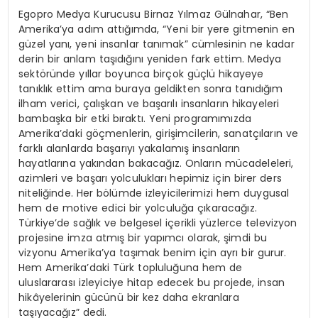
Egopro Medya Kurucusu Birnaz Yılmaz Gülnahar, “Ben
Amerika’ya adım attığımda, “Yeni bir yere gitmenin en
güzel yanı, yeni insanlar tanımak” cümlesinin ne kadar
derin bir anlam taşıdığını yeniden fark ettim. Medya
sektöründe yıllar boyunca birçok güçlü hikayeye
tanıklık ettim ama buraya geldikten sonra tanıdığım
ilham verici, çalışkan ve başarılı insanların hikayeleri
bambaşka bir etki bıraktı. Yeni programımızda
Amerika’daki göçmenlerin, girişimcilerin, sanatçıların ve
farklı alanlarda başarıyı yakalamış insanların
hayatlarına yakından bakacağız. Onların mücadeleleri,
azimleri ve başarı yolculukları hepimiz için birer ders
niteliğinde. Her bölümde izleyicilerimizi hem duygusal
hem de motive edici bir yolculuğa çıkaracağız.
Türkiye’de sağlık ve belgesel içerikli yüzlerce televizyon
projesine imza atmış bir yapımcı olarak, şimdi bu
vizyonu Amerika’ya taşımak benim için ayrı bir gurur.
Hem Amerika’daki Türk topluluğuna hem de
uluslararası izleyiciye hitap edecek bu projede, insan
hikâyelerinin gücünü bir kez daha ekranlara
taşıyacağız” dedi.