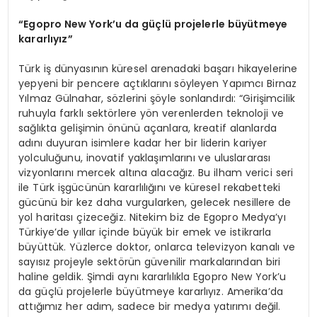
“Egopro New York’u da güçlü projelerle büyütmeye
kararlıyız”
Türk iş dünyasının küresel arenadaki başarı hikayelerine
yepyeni bir pencere açtıklarını söyleyen Yapımcı Birnaz
Yılmaz Gülnahar, sözlerini şöyle sonlandırdı: “Girişimcilik
ruhuyla farklı sektörlere yön verenlerden teknoloji ve
sağlıkta gelişimin önünü açanlara, kreatif alanlarda
adını duyuran isimlere kadar her bir liderin kariyer
yolculuğunu, inovatif yaklaşımlarını ve uluslararası
vizyonlarını mercek altına alacağız. Bu ilham verici seri
ile Türk işgücünün kararlılığını ve küresel rekabetteki
gücünü bir kez daha vurgularken, gelecek nesillere de
yol haritası çizeceğiz. Nitekim biz de Egopro Medya’yı
Türkiye’de yıllar içinde büyük bir emek ve istikrarla
büyüttük. Yüzlerce doktor, onlarca televizyon kanalı ve
sayısız projeyle sektörün güvenilir markalarından biri
haline geldik. Şimdi aynı kararlılıkla Egopro New York’u
da güçlü projelerle büyütmeye kararlıyız. Amerika’da
attığımız her adım, sadece bir medya yatırımı değil.