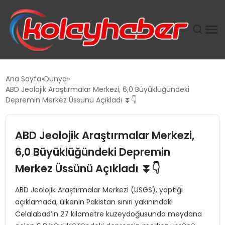
PLUS İNSAN KAYAKLARI
Ana Sayfa
Dünya
ABD Jeolojik Araştırmalar Merkezi, 6,0 Büyüklüğündeki
SUWEN’IN İSTIHDAM MODELI EKONOMIDE KADIN
Depremin Merkez Üssünü Açıkladı ⏬👇
GÜCÜNÜBÜYÜTÜYOR
ABD Jeolojik Araştırmalar Merkezi,
TANYER YAPI ZEMIN MÜHENDISLIĞINDE HEDEF
BÜYÜTTÜ
6,0 Büyüklüğündeki Depremin
Merkez Üssünü Açıkladı ⏬👇
TOROSLAR’DA PAZAR GERGİNLİĞİ!
ABD Jeolojik Araştırmalar Merkezi (USGS), yaptığı
açıklamada, ülkenin Pakistan sınırı yakınındaki
Celalabad’ın 27 kilometre kuzeydoğusunda meydana