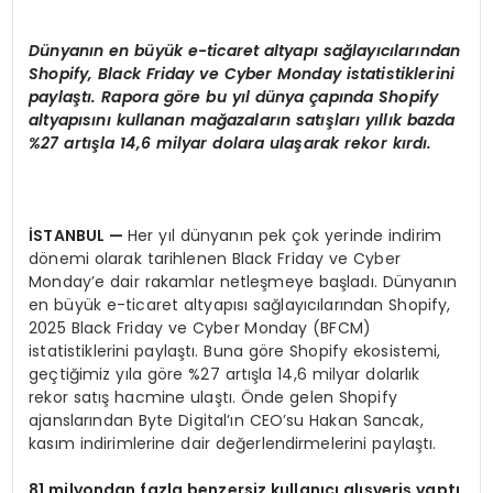
D
ü
nyan
ı
n en b
ü
y
ü
k e-ticaret altyap
ı
sa
ğlayı
c
ı
lar
ı
ndan
Shopify, Black Friday ve Cyber Monday istatistiklerini
payla
ş
t
ı
. Rapora g
ö
re bu y
ı
l d
ü
nya
ç
ap
ı
nda Shopify
altyap
ı
s
ı
n
ı
kullanan ma
ğ
azalar
ı
n sat
ış
lar
ı
y
ı
ll
ı
k bazda
%27 art
ış
la 14,6 milyar dolara ula
ş
arak rekor k
ı
rd
ı
.
İ
STANBUL
—
Her yıl dünyanın pek çok yerinde indirim
dönemi olarak tarihlenen Black Friday ve Cyber
Monday’e dair rakamlar netleşmeye başladı. Dünyanın
en büyük e-ticaret altyapısı sağlayıcılarından Shopify,
2025 Black Friday ve Cyber Monday (BFCM)
istatistiklerini paylaştı. Buna göre Shopify ekosistemi,
geçtiğimiz yıla göre %27 artışla 14,6 milyar dolarlık
rekor satış hacmine ulaştı. Önde gelen Shopify
ajanslarından Byte Digital’ın CEO’su Hakan Sancak,
kasım indirimlerine dair değerlendirmelerini paylaştı.
81 milyondan fazla benzersiz kullan
ı
c
ı
al
ış
veri
ş
yapt
ı