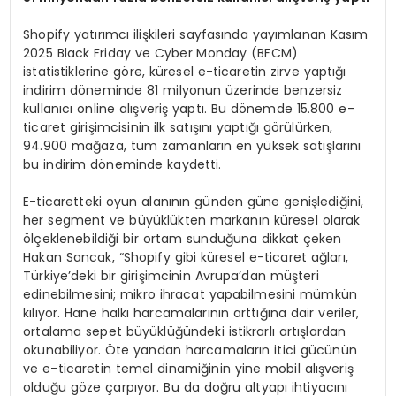
Shopify yatırımcı ilişkileri sayfasında yayımlanan Kasım
2025 Black Friday ve Cyber Monday (BFCM)
istatistiklerine göre, küresel e-ticaretin zirve yaptığı
indirim döneminde 81 milyonun üzerinde benzersiz
kullanıcı online alışveriş yaptı. Bu dönemde 15.800 e-
ticaret girişimcisinin ilk satışını yaptığı görülürken,
94.900 mağaza, tüm zamanların en yüksek satışlarını
bu indirim döneminde kaydetti.
E-ticaretteki oyun alanının günden güne genişlediğini,
her segment ve büyüklükten markanın küresel olarak
ölçeklenebildiği bir ortam sunduğuna dikkat çeken
Hakan Sancak, “Shopify gibi küresel e-ticaret ağları,
Türkiye’deki bir girişimcinin Avrupa’dan müşteri
edinebilmesini; mikro ihracat yapabilmesini mümkün
kılıyor. Hane halkı harcamalarının arttığına dair veriler,
ortalama sepet büyüklüğündeki istikrarlı artışlardan
okunabiliyor. Öte yandan harcamaların itici gücünün
ve e-ticaretin temel dinamiğinin yine mobil alışveriş
olduğu göze çarpıyor. Bu da doğru altyapı ihtiyacını