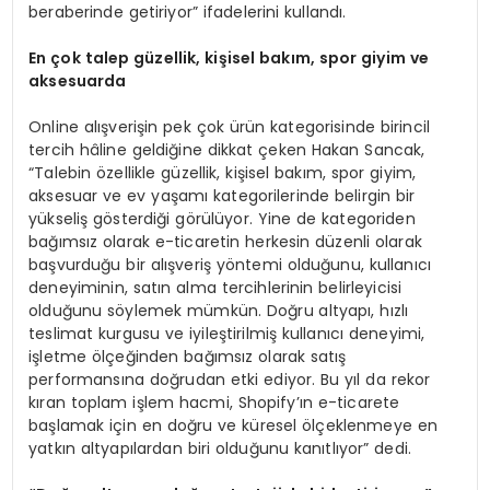
beraberinde getiriyor” ifadelerini kullandı.
En
ç
ok talep g
ü
zellik, ki
ş
isel bak
ı
m, spor giyim ve
aksesuarda
Online alışverişin pek çok ürün kategorisinde birincil
tercih hâline geldiğine dikkat çeken Hakan Sancak,
“Talebin özellikle güzellik, kişisel bakım, spor giyim,
aksesuar ve ev yaşamı kategorilerinde belirgin bir
yükseliş gösterdiği görülüyor. Yine de kategoriden
bağımsız olarak e-ticaretin herkesin düzenli olarak
başvurduğu bir alışveriş yöntemi olduğunu, kullanıcı
deneyiminin, satın alma tercihlerinin belirleyicisi
olduğunu söylemek mümkün. Doğru altyapı, hızlı
teslimat kurgusu ve iyileştirilmiş kullanıcı deneyimi,
işletme ölçeğinden bağımsız olarak satış
performansına doğrudan etki ediyor. Bu yıl da rekor
kıran toplam işlem hacmi, Shopify’ın e-ticarete
başlamak için en doğru ve küresel ölçeklenmeye en
yatkın altyapılardan biri olduğunu kanıtlıyor” dedi.