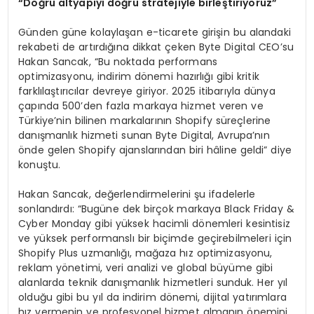
“
Do
ğ
ru altyap
ı
y
ı
do
ğ
ru stratejiyle birle
ş
tiriyoruz
”
Günden güne kolaylaşan e-ticarete girişin bu alandaki
rekabeti de artırdığına dikkat çeken Byte Digital CEO’su
Hakan Sancak, “Bu noktada performans
optimizasyonu, indirim dönemi hazırlığı gibi kritik
farklılaştırıcılar devreye giriyor. 2025 itibarıyla dünya
çapında 500’den fazla markaya hizmet veren ve
Türkiye’nin bilinen markalarının Shopify süreçlerine
danışmanlık hizmeti sunan Byte Digital, Avrupa’nın
önde gelen Shopify ajanslarından biri hâline geldi” diye
konuştu.
Hakan Sancak, değerlendirmelerini şu ifadelerle
sonlandırdı: “Bugüne dek birçok markaya Black Friday &
Cyber Monday gibi yüksek hacimli dönemleri kesintisiz
ve yüksek performanslı bir biçimde geçirebilmeleri için
Shopify Plus uzmanlığı, mağaza hız optimizasyonu,
reklam yönetimi, veri analizi ve global büyüme gibi
alanlarda teknik danışmanlık hizmetleri sunduk. Her yıl
olduğu gibi bu yıl da indirim dönemi, dijital yatırımlara
hız vermenin ve profesyonel hizmet almanın önemini