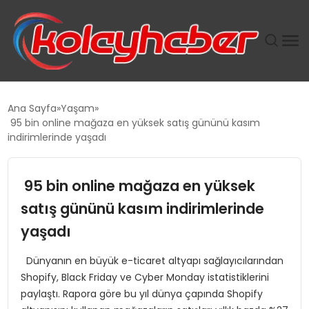
PLUS İNSAN KAYAKLARI
Ana Sayfa
Yaşam
95 bin online mağaza en yüksek satış gününü kasım
SUWEN’IN İSTIHDAM MODELI EKONOMIDE KADIN
indirimlerinde yaşadı
GÜCÜNÜBÜYÜTÜYOR
95 bin online mağaza en yüksek
TANYER YAPI ZEMIN MÜHENDISLIĞINDE HEDEF
BÜYÜTTÜ
satış gününü kasım indirimlerinde
yaşadı
TOROSLAR’DA PAZAR GERGİNLİĞİ!
Dünyanın en büyük e-ticaret altyapı sağlayıcılarından
Shopify, Black Friday ve Cyber Monday istatistiklerini
paylaştı. Rapora göre bu yıl dünya çapında Shopify