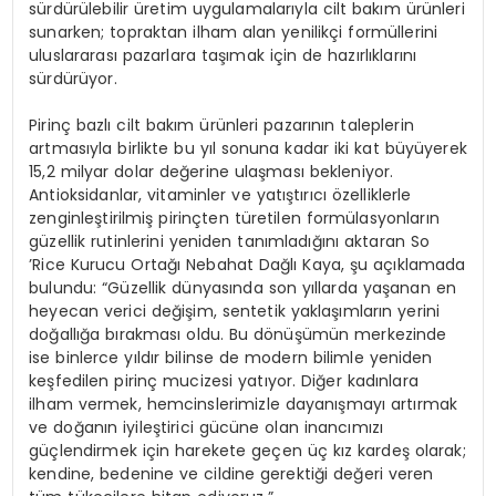
sürdürülebilir üretim uygulamalarıyla cilt bakım ürünleri
sunarken; topraktan ilham alan yenilikçi formüllerini
uluslararası pazarlara taşımak için de hazırlıklarını
sürdürüyor.
Pirinç bazlı cilt bakım ürünleri pazarının taleplerin
artmasıyla birlikte bu yıl sonuna kadar iki kat büyüyerek
15,2 milyar dolar değerine ulaşması bekleniyor.
Antioksidanlar, vitaminler ve yatıştırıcı özelliklerle
zenginleştirilmiş pirinçten türetilen formülasyonların
güzellik rutinlerini yeniden tanımladığını aktaran So
’Rice Kurucu Ortağı Nebahat Dağlı Kaya, şu açıklamada
bulundu: “Güzellik dünyasında son yıllarda yaşanan en
heyecan verici değişim, sentetik yaklaşımların yerini
doğallığa bırakması oldu. Bu dönüşümün merkezinde
ise binlerce yıldır bilinse de modern bilimle yeniden
keşfedilen pirinç mucizesi yatıyor. Diğer kadınlara
ilham vermek, hemcinslerimizle dayanışmayı artırmak
ve doğanın iyileştirici gücüne olan inancımızı
güçlendirmek için harekete geçen üç kız kardeş olarak;
kendine, bedenine ve cildine gerektiği değeri veren