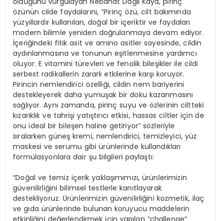
olduğunu vurgulayan Nebahat Dağlı Kaya, pirinç
özünün cilde faydalarını, “Pirinç özü, cilt bakımında
yüzyıllardır kullanılan, doğal bir içeriktir ve faydaları
modern bilimle yeniden doğrulanmaya devam ediyor.
İçeriğindeki fitik asit ve amino asitler sayesinde, cildin
aydınlanmasına ve tonunun eşitlenmesine yardımcı
oluyor. E vitamini türevleri ve fenolik bileşikler ile cildi
serbest radikallerin zararlı etkilerine karşı koruyor.
Pirincin nemlendirici özelliği, cildin nem bariyerini
destekleyerek daha yumuşak bir doku kazanmasını
sağlıyor. Aynı zamanda, pirinç suyu ve özlerinin ciltteki
kızarıklık ve tahrişi yatıştırıcı etkisi, hassas ciltler için de
onu ideal bir bileşen haline getiriyor” sözleriyle
sıralarken güneş kremi, nemlendirici, temizleyici, yüz
maskesi ve serumu gibi ürünlerinde kullandıkları
formülasyonlara dair şu bilgileri paylaştı:
“Doğal ve temiz içerik yaklaşımımızı, ürünlerimizin
güvenilirliğini bilimsel testlerle kanıtlayarak
destekliyoruz. Ürünlerimizin güvenilirliğini kozmetik, ilaç
ve gıda ürünlerinde bulunan koruyucu maddelerin
etkinliğini değerlendirmek için yapılan “challenge”