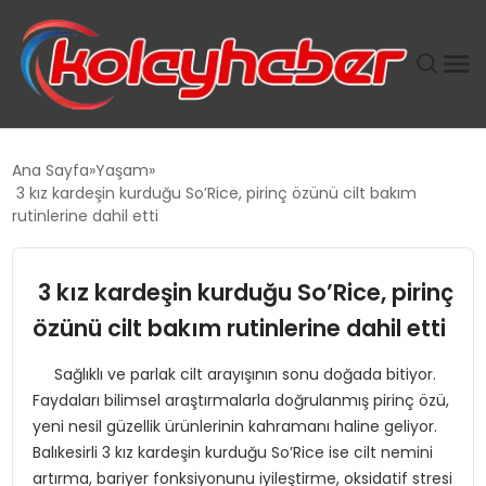
PLUS İNSAN KAYAKLARI
Ana Sayfa
Yaşam
3 kız kardeşin kurduğu So’Rice, pirinç özünü cilt bakım
SUWEN’IN İSTIHDAM MODELI EKONOMIDE KADIN
rutinlerine dahil etti
GÜCÜNÜBÜYÜTÜYOR
3 kız kardeşin kurduğu So’Rice, pirinç
TANYER YAPI ZEMIN MÜHENDISLIĞINDE HEDEF
BÜYÜTTÜ
özünü cilt bakım rutinlerine dahil etti
Sağlıklı ve parlak cilt arayışının sonu doğada bitiyor.
TOROSLAR’DA PAZAR GERGİNLİĞİ!
Faydaları bilimsel araştırmalarla doğrulanmış pirinç özü,
yeni nesil güzellik ürünlerinin kahramanı haline geliyor.
Balıkesirli 3 kız kardeşin kurduğu So’Rice ise cilt nemini
artırma, bariyer fonksiyonunu iyileştirme, oksidatif stresi