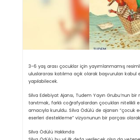
3–6 yaş arası çocuklar için yayımlanmamış resimli 
uluslararası katılıma açık olarak başvuruları kabu
yapılabilecek.
Silva
Edebiyat Ajansı
,
Tudem
Yayın Grubu’nun bi
r
tanıtmak, farklı coğrafyalardan çocukları nitelikli
amacıyla kuruldu.
Silva
Ödülü de
ajansın “çocuk e
eserleri destekleme” vizyonunun bir parçası olarak 
Silva
Ödülü Hakkında
Silva
Ödülü
bu yıl ilk defa verilecek olsa da
yetenek