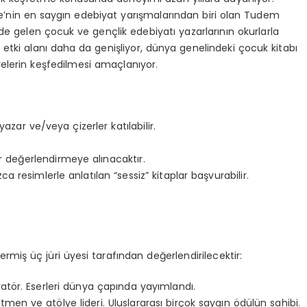
ye’nin en saygın edebiyat yarışmalarından biri olan
Tudem
nde gelen çocuk ve gençlik edebiyatı yazarlarının okurlarla
e
etki alanı
daha da genişl
iyor
, dünya genelindeki
çocuk kitabı
eleri
n keşfedilmesi amaçlanıyor.
yazar ve/veya çizerler katılabilir.
değerlendirmeye alınacaktır.
a resimlerle anlatılan “sessiz” kitaplar başvurabilir.
rmiş üç jüri üyesi tarafından değerlendirilecektir:
tratör. Eserleri dünya çapında yayımlandı.
ğitmen ve atölye lideri.
Uluslararası birçok saygın ödülün sahibi.