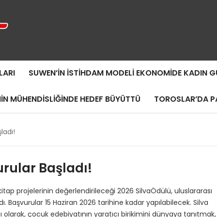
LARI
SUWEN’IN İSTIHDAM MODELI EKONOMIDE KADIN
MIN MÜHENDISLIĞINDE HEDEF BÜYÜTTÜ
TOROSLAR’DA PA
ladı!
urular Başladı!
tap projelerinin değerlendirileceği 2026 SilvaÖdülü, uluslararası
. Başvurular 15 Haziran 2026 tarihine kadar yapılabilecek. Silva
olarak, çocuk edebiyatının yaratıcı birikimini dünyaya tanıtmak,