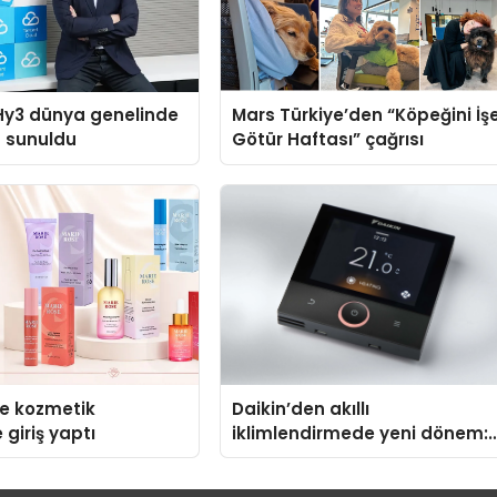
Hy3 dünya genelinde
Mars Türkiye’den “Köpeğini İş
a sunuldu
Götür Haftası” çağrısı
se kozmetik
Daikin’den akıllı
 giriş yaptı
iklimlendirmede yeni dönem:
Madoka Plus Türkiye’de