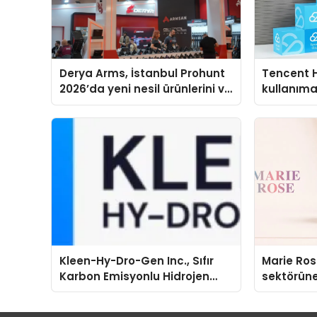
Derya Arms, İstanbul Prohunt
Tencent 
2026’da yeni nesil ürünlerini ve
kullanım
global marka vizyonunu
sergiledi
Kleen-Hy-Dro-Gen Inc., Sıfır
Marie Ro
Karbon Emisyonlu Hidrojen
sektörüne
Isıtma Teknolojisinde ISO ve
TSSA Düzenleyici Onaylarını