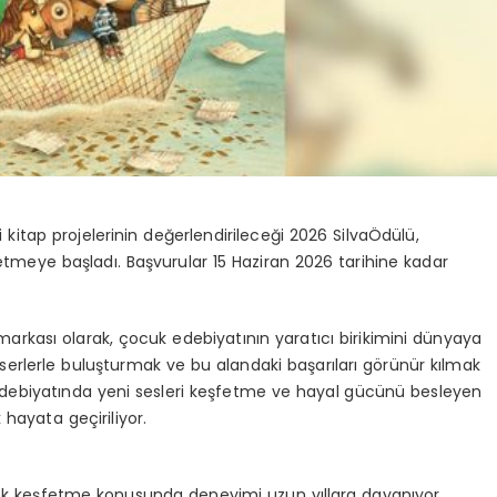
kitap projelerinin değerlendirileceği
2026
Silva
Ödülü
,
l etmeye başladı. Başvurular
15 Haziran 2026
tarihine kadar
 markası
olarak, ç
ocuk edebiyatının yaratıcı birikimini dünyaya
 eserlerle buluşturmak ve bu alandaki başarıları görünür kılmak
debiyatında yeni sesleri keşfetme ve hayal gücünü besleyen
hayata geçiriliyor.
 keşfetme konusunda deneyimi uzun yıllara dayanıyor.