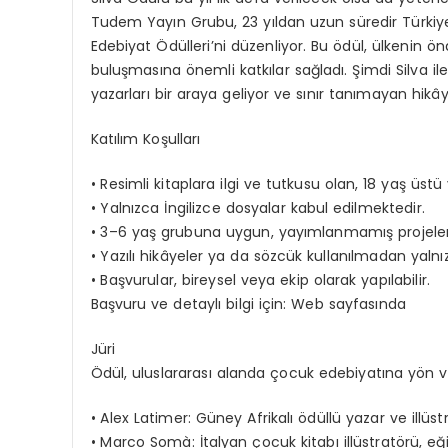
Tudem
Yayın Grubu
, 23 yıldan uzun süredir Türki
Edebiyat Ödülleri
’
ni düzenliyor. Bu ödül, ülkenin ö
buluşmasına önemli katkılar sağladı. Şimdi
Silva
il
yazarları
bir araya geliyor ve sınır tanımayan hikây
Katılım Koşulları
•
Resimli kitaplara ilgi ve tutkusu olan
, 18 yaş üstü
•
Yalnızca
İngilizce dosyalar kabul edilmektedir.
•
3–6 yaş grubuna uygun
,
yayımlanmamış projeler 
•
Yazılı hikâyeler ya da sözcük kullanılmadan yalnızc
•
Başvurular, b
ireysel veya ekip olarak
yapılabilir.
Başvuru ve detaylı bilgi için: Web sayfasında
Jüri
Ödül, uluslararası alanda çocuk edebiyatına yön ve
•
Alex
Latimer
: Güney Afrikalı ödüllü yazar ve illüs
•
Marco
Somà
: İtalyan çocuk kitabı illüstratörü, e