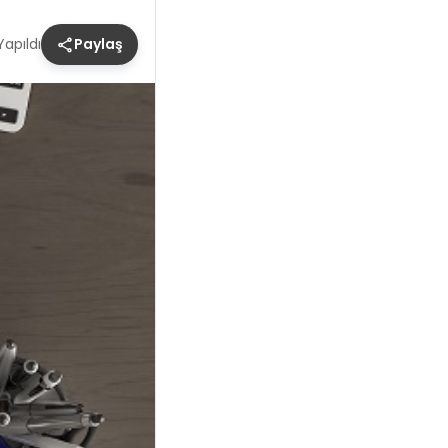
apıldı
Paylaş