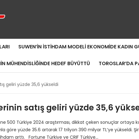
LARI
SUWEN’IN İSTIHDAM MODELI EKONOMIDE KADIN
MIN MÜHENDISLIĞINDE HEDEF BÜYÜTTÜ
TOROSLAR’DA PA
ış geliri yüzde 35,6 yükseldi
rinin satış geliri yüzde 35,6 yükse
tune 500 Türkiye 2024 araştırması, dikkat çeken sonuçlar ortaya 
 yıla göre yüzde 35.6 artarak 17 trilyon 390 milyar TL’ye yükseldi. Şir
stihdam arttı. Fortune Türkiye ve CRIF Türkiye…