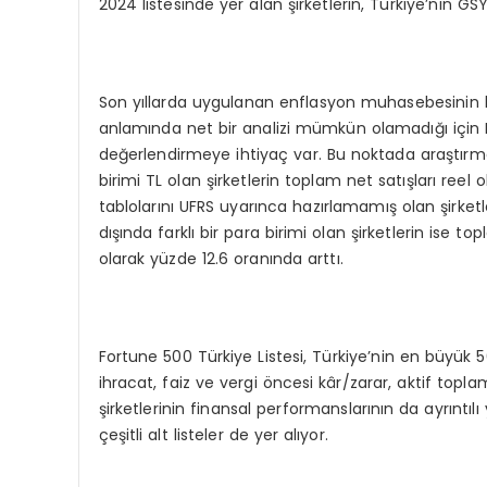
2024 listesinde yer alan şirketlerin, Türkiye’nin GSY
Son yıllarda uygulanan enflasyon muhasebesinin bi
anlamında net bir analizi mümkün olamadığı için F
değerlendirmeye ihtiyaç var. Bu noktada araştırma 
birimi TL olan şirketlerin toplam net satışları reel
tablolarını UFRS uyarınca hazırlamamış olan şirketl
dışında farklı bir para birimi olan şirketlerin ise 
olarak yüzde 12.6 oranında arttı.
Fortune 500 Türkiye Listesi, Türkiye’nin en büyük 50
ihracat, faiz ve vergi öncesi kâr/zarar, aktif toplam
şirketlerinin finansal performanslarının da ayrıntılı
çeşitli alt listeler de yer alıyor.