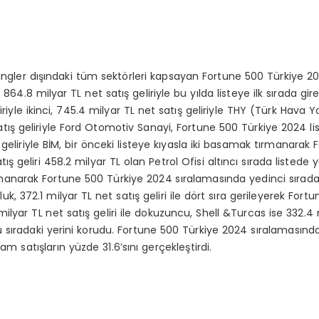
oldingler dışındaki tüm sektörleri kapsayan Fortune 500 Türkiye 
 864.8 milyar TL net satış geliriyle bu yılda listeye ilk sırada gi
liriyle ikinci, 745.4 milyar TL net satış geliriyle THY (Türk Hava 
satış geliriyle Ford Otomotiv Sanayi, Fortune 500 Türkiye 2024 li
 geliriyle BİM, bir önceki listeye kıyasla iki basamak tırmanarak
tış geliri 458.2 milyar TL olan Petrol Ofisi altıncı sırada listede y
tırmanarak Fortune 500 Türkiye 2024 sıralamasında yedinci sıradan
, 372.1 milyar TL net satış geliri ile dört sıra gerileyerek Fort
milyar TL net satış geliri ile dokuzuncu, Shell &Turcas ise 332.4 
cu sıradaki yerini korudu. Fortune 500 Türkiye 2024 sıralamasında 
lam satışların yüzde 31.6’sını gerçekleştirdi.