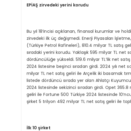
EPİAŞ zirvedeki yerini korudu
Bu yıl 18’incisi açıklanan, finansal kurumlar ve h
zirvedeki ilk üç değişmedi. Enerji Piyasaları İşletme,
(Türkiye Petrol Rafineleri), 810.4 milyar TL satış ge
sıradaki yerini korudu. Yaklaşık 595 milyar TL net 
dördüncülüğe yükseldi. 519.6 milyar TL’lik net satış
2024 listesine beşinci sıradan girdi. 2024 yılı net sa
milyar TL net satış geliri ile Arçelik iki basamak 
listede dördüncü sırada yer alan Ahlatçı Kuyumculuk
2024 listesinde sekizinci sıradan girdi. Opet 365.8 
geliri ile Fortune 500 Türkiye 2024 listesinde 10’n
şirket 5 trilyon 492 milyar TL net satış geliri ile top
İlk 10 şirket