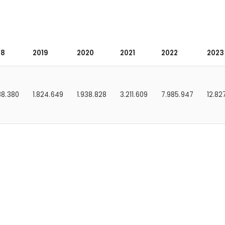
18
2019
2020
2021
2022
2023
88.380
1.824.649
1.938.828
3.211.609
7.985.947
12.82