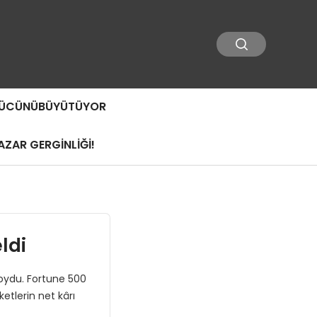
 GÜCÜNÜBÜYÜTÜYOR
ZAR GERGİNLİĞİ!
ldi
koydu. Fortune 500
ketlerin net kârı