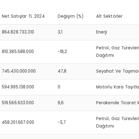
Net Satışlar TL 2024
Değişim (%)
Alt Sektörler
864.828.733.310
3,1
Enerji
Petrol, Gaz Türevler
810.385.588.000
-18,2
Dağıtımı
745.430.000.000
47,8
Seyahat Ve Taşımacı
594.995.138.000
0
Motorlu Kara Taşıtl
519.566.633.000
9,6
Perakende Ticaret 
Petrol, Gaz Türevler
458.201.667.000
-3,7
Dağıtımı