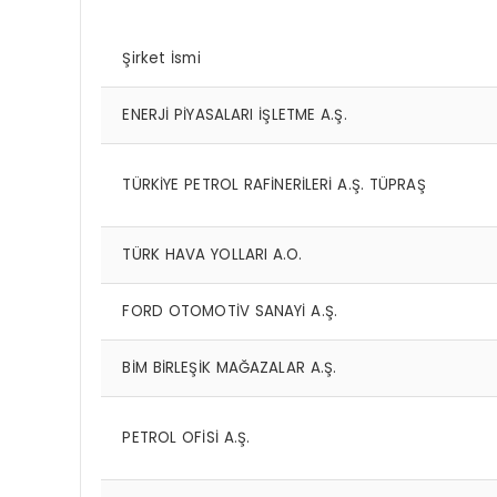
Şirket İsmi
ENERJİ PİYASALARI İŞLETME A.Ş.
TÜRKİYE PETROL RAFİNERİLERİ A.Ş. TÜPRAŞ
TÜRK HAVA YOLLARI A.O.
FORD OTOMOTİV SANAYİ A.Ş.
BİM BİRLEŞİK MAĞAZALAR A.Ş.
PETROL OFİSİ A.Ş.