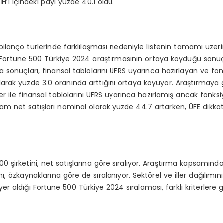
İH’ı içindeki payı yüzde 40.1 oldu.
lanço türlerinde farklılaşması nedeniyle listenin tamamı üzeri
ortune 500 Türkiye 2024 araştırmasının ortaya koyduğu sonuçlar
sonuçları, finansal tablolarını UFRS uyarınca hazırlayan ve fo
 olarak yüzde 3.0 oranında arttığını ortaya koyuyor. Araştırmaya 
er ile finansal tablolarını UFRS uyarınca hazırlamış ancak fonksi
toplam net satışları nominal olarak yüzde 44.7 artarken, ÜFE dikka
0 şirketini, net satışlarına göre sıralıyor. Araştırma kapsamında 
ı, özkaynaklarına göre de sıralanıyor. Sektörel ve iller dağılımın
 yer aldığı Fortune 500 Türkiye 2024 sıralaması, farklı kriterlere