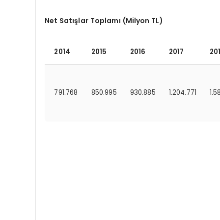
Net Satışlar Toplamı (Milyon TL)
2014
2015
2016
2017
20
791.768
850.995
930.885
1.204.771
1.5