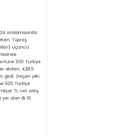
2024 sıralamasında
rerken, Tüpraş
Yolları) üçüncü
stesinde
 Fortune 500 Türkiye
er alırken, 428.5
 girdi. Geçen yılki
une 500 Türkiye
milyar TL net satış
yer alan ilk 10