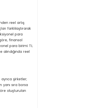
nden reel artış
ı farklılaştırarak
nksiyonel para
göre, finansal
yonel para birimi TL
te alındığında reel
ayrıca şirketler;
ın yanı sıra borsa
 göre oluşturulan